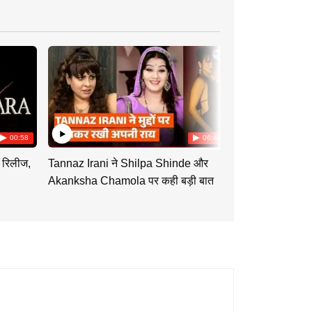
00:58
06:44
 रिलीज,
Tannaz Irani ने Shilpa Shinde और
Tu Hi Re Dil 
Akanksha Chamola पर कही बड़ी बात
Swati को साथ दे