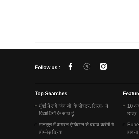
Follow us :
Top Searches
Featur
मुंबई में लगे 'जेन जी' के पोस्टर, लिखा- 'मैं
10 अगस
विद्यार्थियों के साथ हूं
छात्र
मानसून में वायरल इंफ्केशन से बचाव करेंगी ये
Pune N
होममेड़ ड्रिंक
हादसा