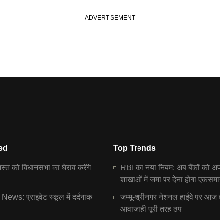
ed
Top Trends
्त को विधानसभा का घेराव करेंगे
RBI का नया नियम: अब बैंकों को अ
शाखाओं में जमा पर देना होगा एकसमा
ews: प्राइवेट स्कूल में दर्दनाक
जम्मू-श्रीनगर नेशनल हाईवे पर आज 
आवाजाही पूरी तरह ठप