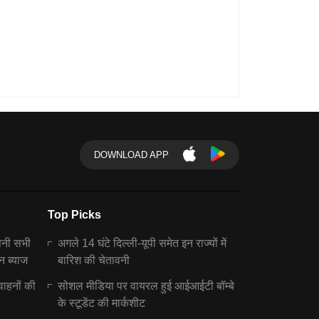
DOWNLOAD APP
Top Picks
पनी सभी
अगले 14 घंटे दिल्ली-यूपी समेत इन राज्यों में
न ब्याज
बारिश की चेतावनी
वाहनों की
सोशल मीडिया पर वायरल हुई आईआईटी बॉम्बे
के स्टूडेंट की मार्कशीट