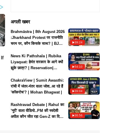
अगली खबर
Brahmāstra | 8th August 2026
:Jharkhand Protest पर राजनीति
39:24
चरम पर, कौन किसके साथ? | BJP
Vs Congress
News Ki Pathshala | Rubika
Liyaquat: हेमंत सरकार के आगे क्यों
54:10
झुके छात्र? | Reservation|
Paper leak
ChakraView | Sumit Awasthi:
रांची में जंतर-मंतर वाला जोश..आ रहे हैं
39:04
'कॉकरोच'? | Mohan Bhagwat |
Rashtravad Debate | Rahul का
'नूरी' वाला वीडियो..PM की स्वदेशी
36:56
अपील कौन जीत रहा Gen-Z का दिल
? |