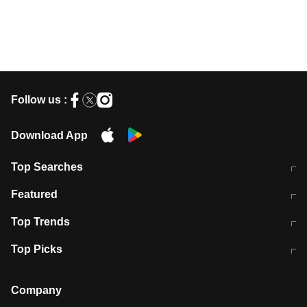
Follow us :
Download App
Top Searches
मुंबई में लगे 'जेन जी' के पोस्टर, लिखा- 'मैं
मानसून में वायरल इंफ्केशन से बचाव करेंगी ये
Featured
विद्यार्थियों के साथ हूं
होममेड़ ड्रिंक
10 अगस्त को विधानसभा का घेराव करेंगे
Pune News: प्राइवेट स्कूल में दर्दनाक
Top Trends
छात्र
हादसा
RBI का नया नियम: अब बैंकों को अपनी सभी
जम्मू-श्रीनगर नेशनल हाईवे पर आज वाहनों
Top Picks
शाखाओं में जमा पर देना होगा एकसमान ब्याज
की आवाजाही पूरी तरह ठप
अगले 14 घंटे दिल्ली-यूपी समेत इन राज्यों में
सोशल मीडिया पर वायरल हुई आईआईटी बॉम्बे
बारिश की चेतावनी
के स्टूडेंट की मार्कशीट
Company