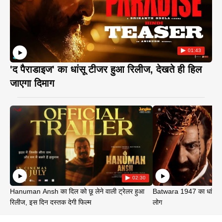
01:43
'द पैराडाइज' का धांसू टीजर हुआ रिलीज, देखते ही हिल
जाएगा दिमाग
02:30
Hanuman Ansh का दिल को छू लेने वाली ट्रेलर हुआ
Batwara 1947 का धांसू ट
रिलीज, इस दिन दस्तक देगी फिल्म
लोग