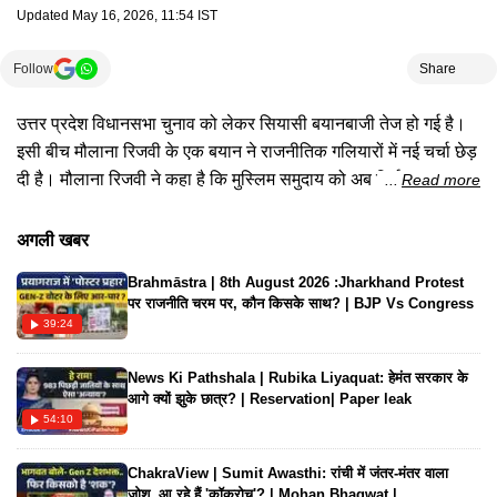
Updated
May 16, 2026, 11:54 IST
Follow
Share
उत्तर प्रदेश विधानसभा चुनाव को लेकर सियासी बयानबाजी तेज हो गई है।
इसी बीच मौलाना रिजवी के एक बयान ने राजनीतिक गलियारों में नई चर्चा छेड़
दी है। मौलाना रिजवी ने कहा है कि मुस्लिम समुदाय को अब सिर्फ समाजवादी
Read more
पार्टी पर निर्भर रहने के बजाय दूसरे राजनीतिक विकल्पों पर भी विचार करना
चाहिए। उन्होंने कहा कि लंबे समय से मुसलमानों का एक बड़ा वर्ग सपा का
अगली खबर
समर्थन करता रहा है, लेकिन अब समुदाय को अपने राजनीतिक भविष्य को
Brahmāstra | 8th August 2026 :Jharkhand Protest
लेकर नई रणनीति बनानी होगी।#maulanashahabuddinrazvi
पर राजनीति चरम पर, कौन किसके साथ? | BJP Vs Congress
#upelection2027
39:24
News Ki Pathshala | Rubika Liyaquat: हेमंत सरकार के
आगे क्यों झुके छात्र? | Reservation| Paper leak
54:10
ChakraView | Sumit Awasthi: रांची में जंतर-मंतर वाला
जोश..आ रहे हैं 'कॉकरोच'? | Mohan Bhagwat |