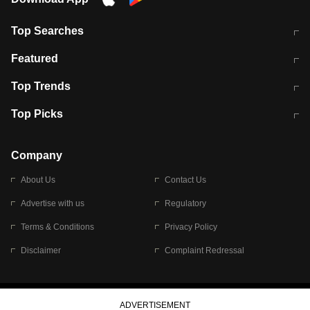
Top Searches
मुंबई में लगे 'जेन जी' के पोस्टर, लिखा- 'मैं
मानसून में वायरल इंफ्केशन से बचाव करेंगी ये
Featured
विद्यार्थियों के साथ हूं
होममेड़ ड्रिंक
10 अगस्त को विधानसभा का घेराव करेंगे
Pune News: प्राइवेट स्कूल में दर्दनाक
Top Trends
छात्र
हादसा
RBI का नया नियम: अब बैंकों को अपनी सभी
जम्मू-श्रीनगर नेशनल हाईवे पर आज वाहनों
Top Picks
शाखाओं में जमा पर देना होगा एकसमान ब्याज
की आवाजाही पूरी तरह ठप
अगले 14 घंटे दिल्ली-यूपी समेत इन राज्यों में
सोशल मीडिया पर वायरल हुई आईआईटी बॉम्बे
बारिश की चेतावनी
के स्टूडेंट की मार्कशीट
Company
About Us
Contact Us
Advertise with us
Regulatory
Terms & Conditions
Privacy Policy
Disclaimer
Complaint Redressal
© 2026 Bennett, Coleman & Company Limited