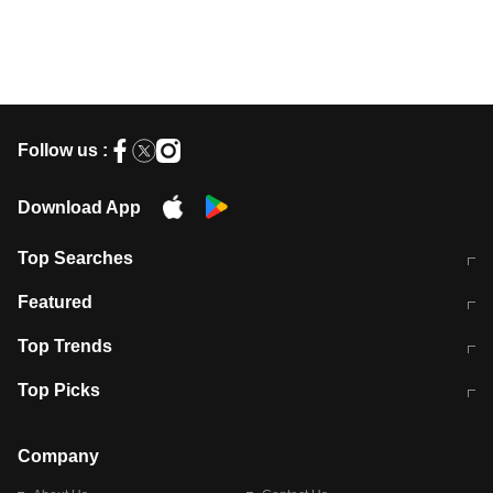
Follow us :
Download App
Top Searches
मुंबई में लगे 'जेन जी' के पोस्टर, लिखा- 'मैं
मानसून में वायरल इंफ्केशन से बचाव करेंगी ये
Featured
विद्यार्थियों के साथ हूं
होममेड़ ड्रिंक
10 अगस्त को विधानसभा का घेराव करेंगे
Pune News: प्राइवेट स्कूल में दर्दनाक
Top Trends
छात्र
हादसा
RBI का नया नियम: अब बैंकों को अपनी सभी
जम्मू-श्रीनगर नेशनल हाईवे पर आज वाहनों
Top Picks
शाखाओं में जमा पर देना होगा एकसमान ब्याज
की आवाजाही पूरी तरह ठप
अगले 14 घंटे दिल्ली-यूपी समेत इन राज्यों में
सोशल मीडिया पर वायरल हुई आईआईटी बॉम्बे
बारिश की चेतावनी
के स्टूडेंट की मार्कशीट
Company