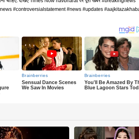
 हो जाना चाहिए. देखिए Times Now navbharat पर पूरी खबर #breakingnews
inews #controversialstatement #news #updates #aajkitazakhab