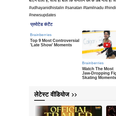
बांटने वाला है, साथ ही बोले कि सनातन धर्म क अब नाथ
#udhayanidhistalin #sanatan #tamilnadu #hind
#newsupdates
लेटेस्ट वीडियोज