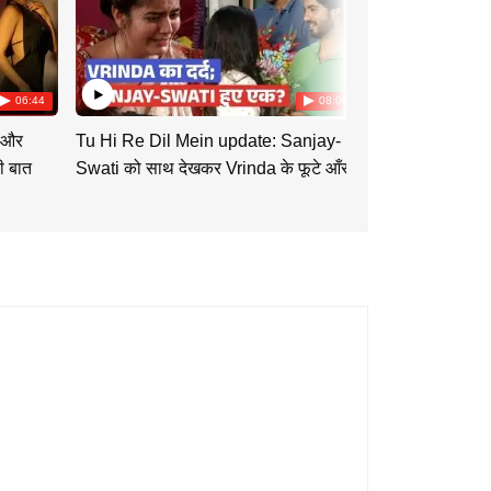
06:44
08:08
 और
Tu Hi Re Dil Mein update: Sanjay-
Mannat का नया प्
 बात
Swati को साथ देखकर Vrinda के फूटे आँसू |
वापस आएगी विक्र