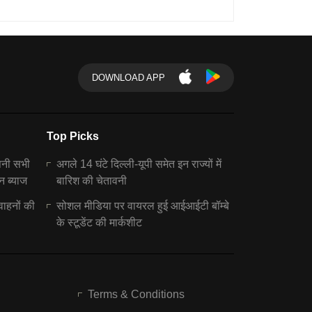
DOWNLOAD APP
Top Picks
पनी सभी
अगले 14 घंटे दिल्ली-यूपी समेत इन राज्यों में
न ब्याज
बारिश की चेतावनी
वाहनों की
सोशल मीडिया पर वायरल हुई आईआईटी बॉम्बे
के स्टूडेंट की मार्कशीट
Terms & Conditions