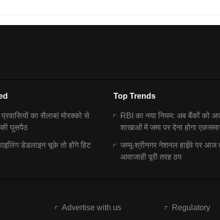
ed
Top Trends
ें प्रवासियों का सैलाब! मोरक्को से
RBI का नया नियम: अब बैंकों को अ
 की घुसपैठ
शाखाओं में जमा पर देना होगा एकसमा
इलिंग डेडलाइन चूके तो होंगे हिट
जम्मू-श्रीनगर नेशनल हाईवे पर आज 
आवाजाही पूरी तरह ठप
Advertise with us
Regulatory