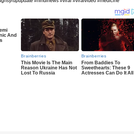
ghsyrupupdate #hindinews #viral #viralvideo #medicine