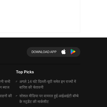
DOWNLOAD APP
Top Picks
पनी सभी
अगले 14 घंटे दिल्ली-यूपी समेत इन राज्यों में
न ब्याज
बारिश की चेतावनी
वाहनों की
सोशल मीडिया पर वायरल हुई आईआईटी बॉम्बे
के स्टूडेंट की मार्कशीट