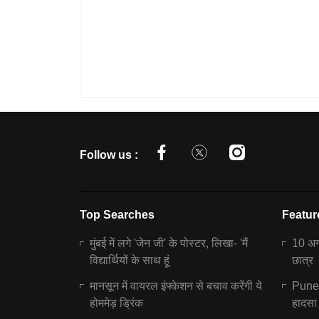
Follow us :
Top Searches
Featur
मुंबई में लगे 'जेन जी' के पोस्टर, लिखा- 'मैं
10 अगस
विद्यार्थियों के साथ हूं
छात्र
मानसून में वायरल इंफ्केशन से बचाव करेंगी ये
Pune N
होममेड़ ड्रिंक
हादसा