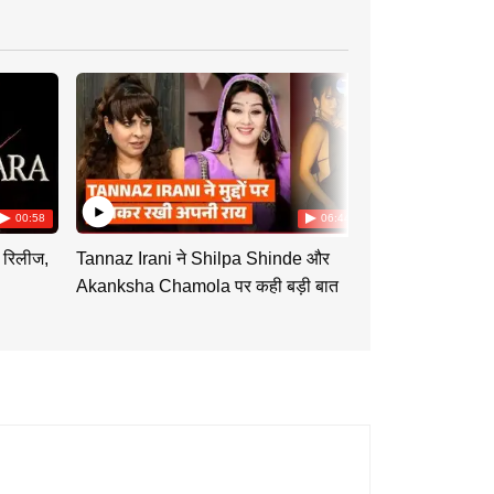
00:58
06:44
 रिलीज,
Tannaz Irani ने Shilpa Shinde और
Tu Hi Re Dil 
Akanksha Chamola पर कही बड़ी बात
Swati को साथ दे