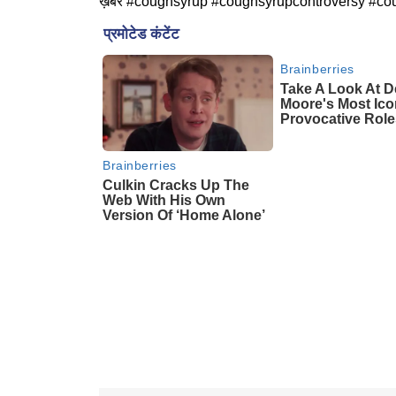
ख़बर #coughsyrup #coughsyrupcontroversy #cou