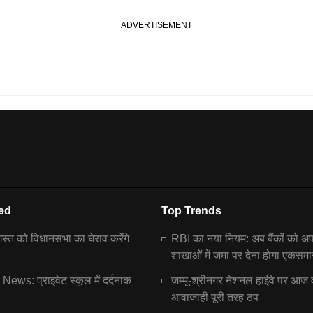
ed
Top Trends
्त को विधानसभा का घेराव करेंगे
RBI का नया नियम: अब बैंकों को अ
शाखाओं में जमा पर देना होगा एकसमा
ews: प्राइवेट स्कूल में दर्दनाक
जम्मू-श्रीनगर नेशनल हाईवे पर आज 
आवाजाही पूरी तरह ठप