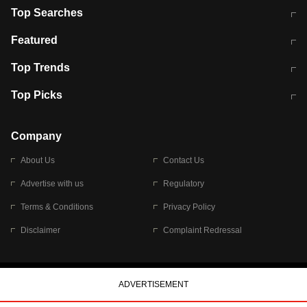
Top Searches
मुंबई में लगे 'जेन जी' के पोस्टर, लिखा- 'मैं
मानसून में वायरल इंफ्केशन से बचाव करेंगी ये
Featured
विद्यार्थियों के साथ हूं
होममेड़ ड्रिंक
10 अगस्त को विधानसभा का घेराव करेंगे
Pune News: प्राइवेट स्कूल में दर्दनाक
Top Trends
छात्र
हादसा
RBI का नया नियम: अब बैंकों को अपनी सभी
जम्मू-श्रीनगर नेशनल हाईवे पर आज वाहनों
Top Picks
शाखाओं में जमा पर देना होगा एकसमान ब्याज
की आवाजाही पूरी तरह ठप
अगले 14 घंटे दिल्ली-यूपी समेत इन राज्यों में
सोशल मीडिया पर वायरल हुई आईआईटी बॉम्बे
बारिश की चेतावनी
के स्टूडेंट की मार्कशीट
Company
About Us
Contact Us
Advertise with us
Regulatory
Terms & Conditions
Privacy Policy
Disclaimer
Complaint Redressal
© 2026 Bennett, Coleman & Company Limited