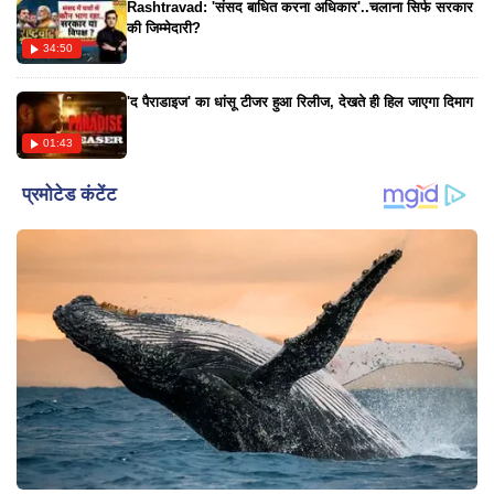
Rashtravad: 'संसद बाधित करना अधिकार'..चलाना सिर्फ सरकार
हुई तो 16 लोग लापता है, Landslide से चार लेन हाईवे के निर्माणाधीन
की जिम्मेदारी?
टनल का हिस्सा गिरा, NDRF-SDRF ने मोर्चा संभाला।
34:50
#amarnathyatra #amarnathyatra2025 #pmmodi
#bricssummit #biharelection #rajnathsingh
'द पैराडाइज' का धांसू टीजर हुआ रिलीज, देखते ही हिल जाएगा दिमाग
#kolkatagangrape #himachallandslide #weathernews
01:43
#hindinews #navbharat