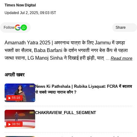
Times Now Digital
Updated
Jul 2, 2025, 09:03 IST
Follow
Share
Amarnath Yatra 2025 | अमरनाथ यात्रा के लिए Jammu में उमड़ा
भक्तों का सैलाब, Baba Barfani के दर्शन भगवती नगर बेस कैंप से पहला
जत्था रवाना, LG Manoj Sinha ने दिखाई हरी झंड़ी, यात्रा रुट पर 50
Read more
हजार से ज्यादा जवान मुस्तैद, PM Narendra Modi का आज से 5 देशों
का दौरा, 8 दिन अफ्रीकी और दक्षिण अमेरिकी देशों की करेंगे यात्रा, Brazil
अगली खबर
में होने वाले 17वें BRICS Summit में शामिल होंगे, Bihar Vidhan
News Ki Pathshala | Rubika Liyaquat: FCRA में बदलाव
Sabha Election को लेकर Patna में BJP की आज हाई लेवल मीटिंग है,
से सबसे ज्यादा नाराज कौन ?
प्रदेश कार्यसमिति की बैठक को संबोधित करेंगे Rajnath Singh,
55:16
कार्यकर्ताओं को देंगे जीत का मंत्र, Kolkata Gangr@pae Case के
विरोध में BJP युवा मोर्चा का कासबा अभियान, आज सड़कों पर उतरेंगे छात्र,
CHAKRAVIEW_FULL_SEGMENT
आज High Court ने शर्तों के साथ दी है 4 घंटे की इजाजत, 08 जुलाई तक
38:50
पुलिस कस्टिडी में चारों आरोपी, Himachal Pradesh के Mandi जिले में
बादल फटने और Flash Flood की वजह से भारी तबाही, 5 लोगों की मौत