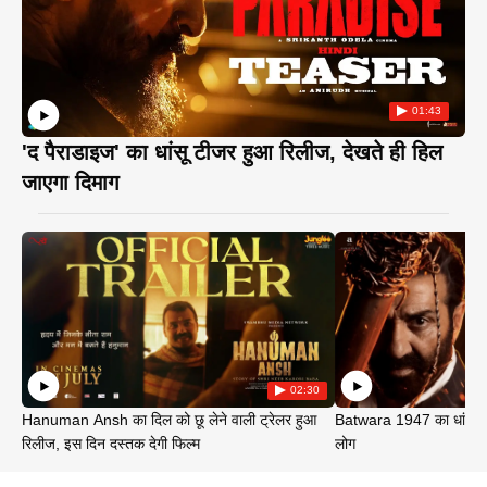
01:43
'द पैराडाइज' का धांसू टीजर हुआ रिलीज, देखते ही हिल
जाएगा दिमाग
02:30
Hanuman Ansh का दिल को छू लेने वाली ट्रेलर हुआ
Batwara 1947 का धांसू ट
रिलीज, इस दिन दस्तक देगी फिल्म
लोग