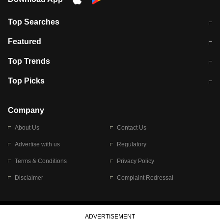
Top Searches
मुंबई में लगे 'जेन जी' के पोस्टर, लिखा- 'मैं
मानसून में वायरल इंफ्केशन से बचाव करेंगी ये
Featured
विद्यार्थियों के साथ हूं
होममेड़ ड्रिंक
10 अगस्त को विधानसभा का घेराव करेंगे
Pune News: प्राइवेट स्कूल में दर्दनाक
Top Trends
छात्र
हादसा
RBI का नया नियम: अब बैंकों को अपनी सभी
जम्मू-श्रीनगर नेशनल हाईवे पर आज वाहनों
Top Picks
शाखाओं में जमा पर देना होगा एकसमान ब्याज
की आवाजाही पूरी तरह ठप
अगले 14 घंटे दिल्ली-यूपी समेत इन राज्यों में
सोशल मीडिया पर वायरल हुई आईआईटी बॉम्बे
बारिश की चेतावनी
के स्टूडेंट की मार्कशीट
Company
About Us
Contact Us
Advertise with us
Regulatory
Terms & Conditions
Privacy Policy
Disclaimer
Complaint Redressal
© 2026 Bennett, Coleman & Company Limited