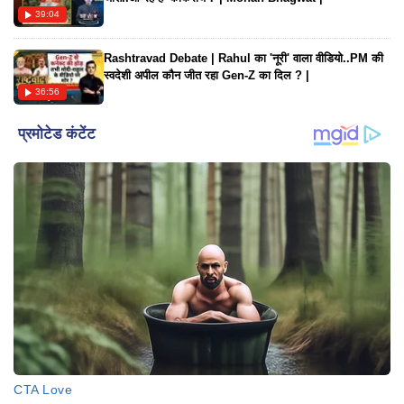
39:04
Rashtravad Debate | Rahul का 'नूरी' वाला वीडियो..PM की
स्वदेशी अपील कौन जीत रहा Gen-Z का दिल ? |
36:56