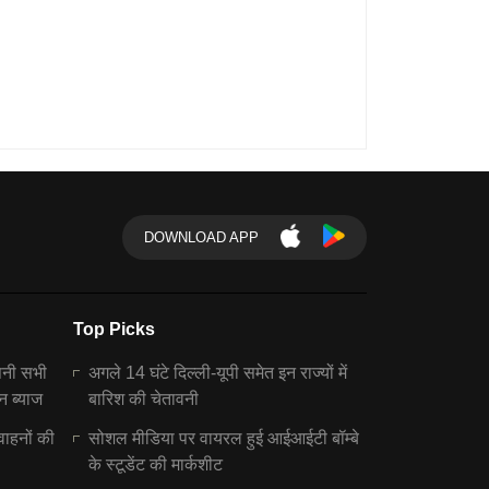
DOWNLOAD APP
Top Picks
पनी सभी
अगले 14 घंटे दिल्ली-यूपी समेत इन राज्यों में
न ब्याज
बारिश की चेतावनी
वाहनों की
सोशल मीडिया पर वायरल हुई आईआईटी बॉम्बे
के स्टूडेंट की मार्कशीट