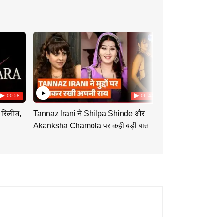
00:58
06:44
 रिलीज,
Tannaz Irani ने Shilpa Shinde और
Tu Hi Re Dil 
Akanksha Chamola पर कही बड़ी बात
Swati को साथ दे