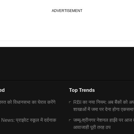
ed
Top Trends
्त को विधानसभा का घेराव करेंगे
RBI का नया नियम: अब बैंकों को अ
शाखाओं में जमा पर देना होगा एकसमा
ews: प्राइवेट स्कूल में दर्दनाक
जम्मू-श्रीनगर नेशनल हाईवे पर आज 
आवाजाही पूरी तरह ठप