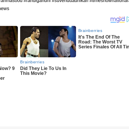
#imranmasood #rahulgandhi #suvenduadhikari #timesnownavbhar
tnews