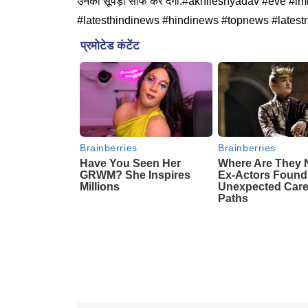
उनका सूपड़ा साफ कर देगी.#akhileshyadav #eve 
#latesthindinews #hindinews #topnews #lates