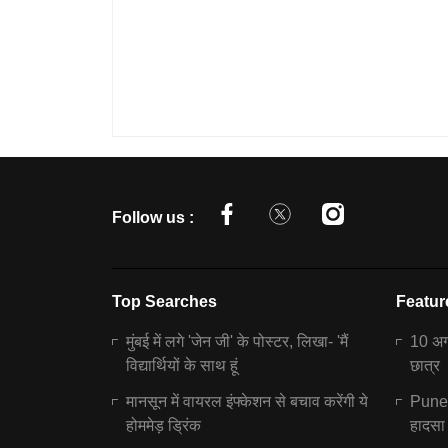
Follow us :
Top Searches
Featur
मुंबई में लगे 'जेन जी' के पोस्टर, लिखा- 'मैं
10 अगस
विद्यार्थियों के साथ हूं
छात्र
मानसून में वायरल इंफ्केशन से बचाव करेंगी ये
Pune N
होममेड़ ड्रिंक
हादसा