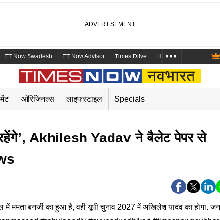
ET Now Swadesh
ET Now Advisor
Times Drive
Health and Me
Mara
मेंट
ओरिजिनल्स
लाइफस्टाइल
Specials
ेंगे’, Akhilesh Yadav ने बैलेट पेपर से
e
ews
ल में ममता बनर्जी का हुआ है, वही यूपी चुनाव 2027 में अखिलेश यादव का होगा. ज