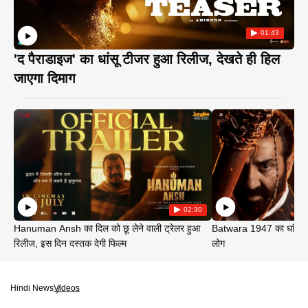
01:43
'द पैराडाइज' का धांसू टीजर हुआ रिलीज, देखते ही हिल
जाएगा दिमाग
02:30
Hanuman Ansh का दिल को छू लेने वाली ट्रेलर हुआ
Batwara 1947 का धांसू ट
रिलीज, इस दिन दस्तक देगी फिल्म
लोग
Hindi News
Videos