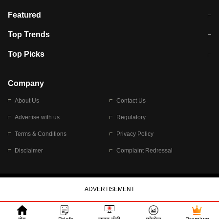
मुंबई में लगे 'जेन जी' के पोस्टर, लिखा- 'मैं
मानसून में वायरल इंफ्केशन से बचाव करेंगी ये
Featured
विद्यार्थियों के साथ हूं
होममेड़ ड्रिंक
10 अगस्त को विधानसभा का घेराव करेंगे
Pune News: प्राइवेट स्कूल में दर्दनाक
Top Trends
छात्र
हादसा
RBI का नया नियम: अब बैंकों को अपनी सभी
जम्मू-श्रीनगर नेशनल हाईवे पर आज वाहनों
Top Picks
शाखाओं में जमा पर देना होगा एकसमान ब्याज
की आवाजाही पूरी तरह ठप
अगले 14 घंटे दिल्ली-यूपी समेत इन राज्यों में
सोशल मीडिया पर वायरल हुई आईआईटी बॉम्बे
बारिश की चेतावनी
के स्टूडेंट की मार्कशीट
Company
About Us
Contact Us
Advertise with us
Regulatory
Terms & Conditions
Privacy Policy
Disclaimer
Complaint Redressal
© 2026 Bennett, Coleman & Company Limited