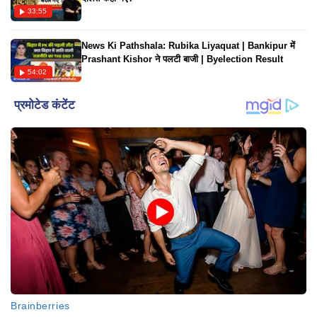
33:55
News Ki Pathshala: Rubika Liyaquat | Bankipur में
Prashant Kishor ने पलटी बाजी | Byelection Result
54:02