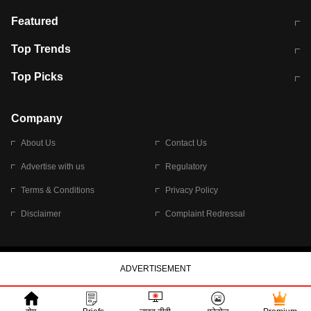
भरत तिवारी कथित एनकाउंटर मामले में बड़ी
CEC के चुनाव में CJI की भूमिका क्यों नहीं?
Featured
कार्रवाई
स्पेन में प्रवासियों का सैलाब! मोरक्को से
ITR फाइलिंग डेडलाइन चूके तो होंगे हिट
Top Trends
हजारों की घुसपैठ
विकेट
RBI का नया नियम: अब बैंकों को अपनी सभी
जम्मू-श्रीनगर नेशनल हाईवे पर आज वाहनों
Top Picks
शाखाओं में जमा पर देना होगा एकसमान ब्याज
की आवाजाही पूरी तरह ठप
अगले 14 घंटे दिल्ली-यूपी समेत इन राज्यों में
सोशल मीडिया पर वायरल हुई आईआईटी बॉम्बे
बारिश की चेतावनी
के स्टूडेंट की मार्कशीट
Company
About Us
Contact Us
Advertise with us
Regulatory
Terms & Conditions
Privacy Policy
Disclaimer
Complaint Redressal
© 2026 Bennett, Coleman & Company Limited