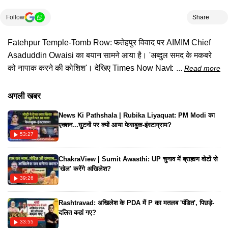
Follow
Share
Fatehpur Temple-Tomb Row: फतेहपुर विवाद पर AIMIM Chief
Asaduddin Owaisi का बयान सामने आया है। 'अब्दुल समद के मकबरे
को नापाक करने की कोशिश'। देखिए Times Now Navbharat पर पूरी
Read more
खबर
अगली खबर
News Ki Pathshala | Rubika Liyaquat: PM Modi का
एक्शन...घुटनों पर क्यों आया फेसबुक-इंस्टाग्राम?
53:27
ChakraView | Sumit Awasthi: UP चुनाव में ब्राह्मण वोटों से
'खेल' करेंगे अखिलेश?
39:26
Rashtravad: अखिलेश के PDA में P का मतलब 'पंडित', पिछड़े-
दलित कहां गए?
33:55