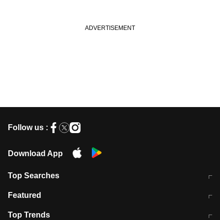
Follow us :
Download App
Top Searches
मुंबई में लगे 'जेन जी' के पोस्टर, लिखा- 'मैं
मानसून में वायरल इंफ्केशन से बचाव करेंगी ये
Featured
विद्यार्थियों के साथ हूं
होममेड़ ड्रिंक
10 अगस्त को विधानसभा का घेराव करेंगे
Pune News: प्राइवेट स्कूल में दर्दनाक
Top Trends