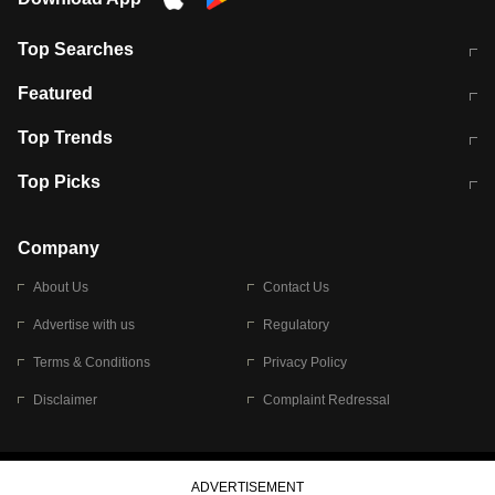
Top Searches
मुंबई में लगे 'जेन जी' के पोस्टर, लिखा- 'मैं
मानसून में वायरल इंफ्केशन से बचाव करेंगी ये
Featured
विद्यार्थियों के साथ हूं
होममेड़ ड्रिंक
10 अगस्त को विधानसभा का घेराव करेंगे
Pune News: प्राइवेट स्कूल में दर्दनाक
Top Trends
छात्र
हादसा
RBI का नया नियम: अब बैंकों को अपनी सभी
जम्मू-श्रीनगर नेशनल हाईवे पर आज वाहनों
Top Picks
शाखाओं में जमा पर देना होगा एकसमान ब्याज
की आवाजाही पूरी तरह ठप
अगले 14 घंटे दिल्ली-यूपी समेत इन राज्यों में
सोशल मीडिया पर वायरल हुई आईआईटी बॉम्बे
बारिश की चेतावनी
के स्टूडेंट की मार्कशीट
Company
About Us
Contact Us
Advertise with us
Regulatory
Terms & Conditions
Privacy Policy
Disclaimer
Complaint Redressal
© 2026 Bennett, Coleman & Company Limited