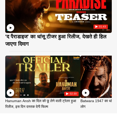
01:43
'द पैराडाइज' का धांसू टीजर हुआ रिलीज, देखते ही हिल
जाएगा दिमाग
02:30
Hanuman Ansh का दिल को छू लेने वाली ट्रेलर हुआ
Batwara 1947 का धांसू ट
रिलीज, इस दिन दस्तक देगी फिल्म
लोग