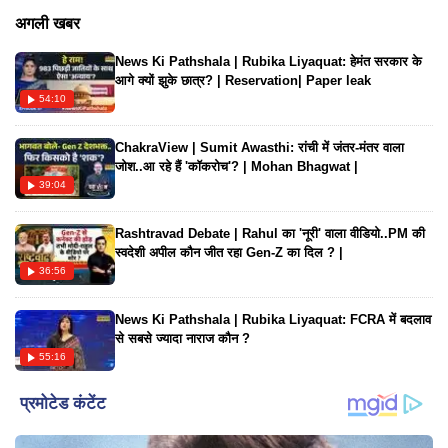
को बनाना।
अगली खबर
News Ki Pathshala | Rubika Liyaquat: हेमंत सरकार के
आगे क्यों झुके छात्र? | Reservation| Paper leak
54:10
ChakraView | Sumit Awasthi: रांची में जंतर-मंतर वाला
जोश..आ रहे हैं 'कॉकरोच'? | Mohan Bhagwat |
39:04
Rashtravad Debate | Rahul का 'नूरी' वाला वीडियो..PM की
स्वदेशी अपील कौन जीत रहा Gen-Z का दिल ? |
36:56
News Ki Pathshala | Rubika Liyaquat: FCRA में बदलाव
से सबसे ज्यादा नाराज कौन ?
55:16