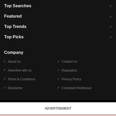
Top Searches
मुंबई में लगे 'जेन जी' के पोस्टर, लिखा- 'मैं
मानसून में वायरल इंफ्केशन से बचाव करेंगी ये
Featured
विद्यार्थियों के साथ हूं
होममेड़ ड्रिंक
10 अगस्त को विधानसभा का घेराव करेंगे
Pune News: प्राइवेट स्कूल में दर्दनाक
Top Trends
छात्र
हादसा
RBI का नया नियम: अब बैंकों को अपनी सभी
जम्मू-श्रीनगर नेशनल हाईवे पर आज वाहनों
Top Picks
शाखाओं में जमा पर देना होगा एकसमान ब्याज
की आवाजाही पूरी तरह ठप
अगले 14 घंटे दिल्ली-यूपी समेत इन राज्यों में
सोशल मीडिया पर वायरल हुई आईआईटी बॉम्बे
बारिश की चेतावनी
के स्टूडेंट की मार्कशीट
Company
About Us
Contact Us
Advertise with us
Regulatory
Terms & Conditions
Privacy Policy
Disclaimer
Complaint Redressal
© 2026 Bennett, Coleman & Company Limited