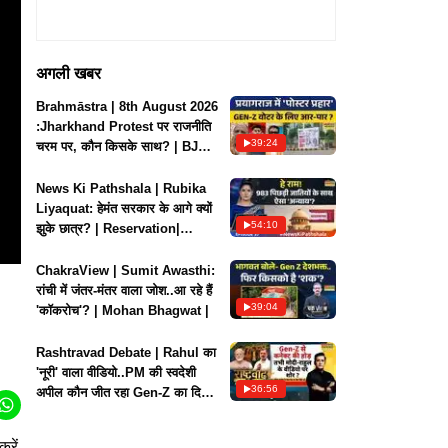
अगली खबर
Brahmāstra | 8th August 2026
:Jharkhand Protest पर राजनीति
39:24
चरम पर, कौन किसके साथ? | BJP
Vs Congress
News Ki Pathshala | Rubika
Liyaquat: हेमंत सरकार के आगे क्यों
54:10
झुके छात्र? | Reservation|
Paper leak
ChakraView | Sumit Awasthi:
रांची में जंतर-मंतर वाला जोश..आ रहे हैं
39:04
'कॉकरोच'? | Mohan Bhagwat |
Rashtravad Debate | Rahul का
'नूरी' वाला वीडियो..PM की स्वदेशी
36:56
अपील कौन जीत रहा Gen-Z का दिल
? |
करें