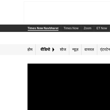
Times Now Navbharat
Times Now
Zoom
ET Now
होम
वीडियो
शोज
न्यूज़
वायरल
एंटरटेन