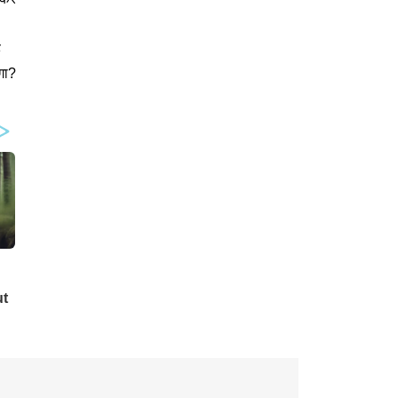
ै
गा?