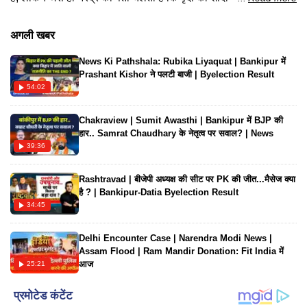
होने वाली है, वह अपना आपा खो बैठता है। गुस्से में वह कार्ड बांटने वाले
शख्स को थप्पड़ मार देता है और वृंदा के हाथ से शादी का कार्ड छीनकर फाड़
अगली खबर
देता है। नरेंद्र के इस कदम से पूरे परिवार में हड़कंप मच जाता है,
News Ki Pathshala: Rubika Liyaquat | Bankipur में
Prashant Kishor ने पलटी बाजी | Byelection Result
54:02
Chakraview | Sumit Awasthi | Bankipur में BJP की
हार.. Samrat Chaudhary के नेतृत्व पर सवाल? | News
39:36
Rashtravad | बीजेपी अध्यक्ष की सीट पर PK की जीत...मैसेज क्या
है ? | Bankipur-Datia Byelection Result
34:45
Delhi Encounter Case | Narendra Modi News |
Assam Flood | Ram Mandir Donation: Fit India में
आज
25:21