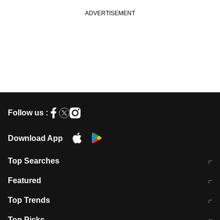
Follow us :
Download App
Top Searches
भरत तिवारी कथित एनकाउंटर मामले में बड़ी
CEC के चुनाव में CJI की भूमिका क्यों नहीं?
Featured
कार्रवाई
स्पेन में प्रवासियों का सैलाब! मोरक्को से
ITR फाइलिंग डेडलाइन चूके तो होंगे हिट
Top Trends
हजारों की घुसपैठ
विकेट
RBI का नया नियम: अब बैंकों को अपनी सभी
जम्मू-श्रीनगर नेशनल हाईवे पर आज वाहनों
Top Picks