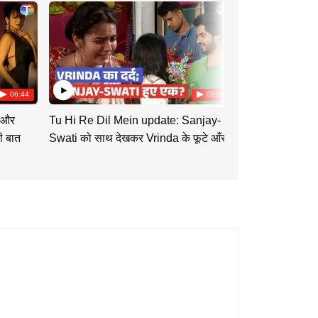
06:44
08:08
 और
Tu Hi Re Dil Mein update: Sanjay-
Mannat का नया प्
 बात
Swati को साथ देखकर Vrinda के फूटे आँसू |
वापस आएगी विक्र