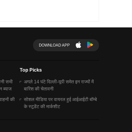
DOWNLOAD APP
Top Picks
पनी सभी
अगले 14 घंटे दिल्ली-यूपी समेत इन राज्यों में
न ब्याज
बारिश की चेतावनी
वाहनों की
सोशल मीडिया पर वायरल हुई आईआईटी बॉम्बे
के स्टूडेंट की मार्कशीट