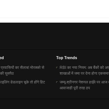
ed
Top Trends
ें प्रवासियों का सैलाब! मोरक्को से
RBI का नया नियम: अब बैंकों को अ
 की घुसपैठ
शाखाओं में जमा पर देना होगा एकसमा
इलिंग डेडलाइन चूके तो होंगे हिट
जम्मू-श्रीनगर नेशनल हाईवे पर आज 
आवाजाही पूरी तरह ठप