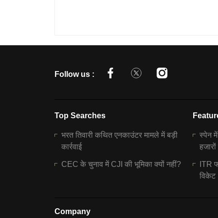
Follow us :
Top Searches
Featur
भरत तिवारी कथित एनकाउंटर मामले में बड़ी
स्पेन म
कार्रवाई
हजारों
CEC के चुनाव में CJI की भूमिका क्यों नहीं?
ITR फा
विकेट
Company