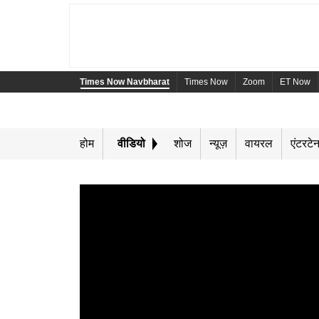
Times Now Navbharat
Times Now
Zoom
ET Now
होम
वीडियो
शोज
न्यूज़
वायरल
एंटरटेन