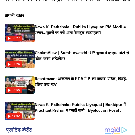
राखी अपने ससुराल की तारीफ करती नजर आ रही है। खासा आला चाहर
की आवाज में ये गाने बेहद प्यारा लग रहा है। वहीं इसकी वीडियो भी मजेदार
अगली खबर
है। गाने में दोनों की जोड़ी पसंद आ रही है। इसे टी-सीरीज हरियाणवी ने
News Ki Pathshala | Rubika Liyaquat: PM Modi का
अपलोड किया है। यहाँ देखें ये लेटेस्ट सॉन्ग
एक्शन...घुटनों पर क्यों आया फेसबुक-इंस्टाग्राम?
53:27
ChakraView | Sumit Awasthi: UP चुनाव में ब्राह्मण वोटों से
'खेल' करेंगे अखिलेश?
39:26
Rashtravad: अखिलेश के PDA में P का मतलब 'पंडित', पिछड़े-
दलित कहां गए?
33:55
News Ki Pathshala: Rubika Liyaquat | Bankipur में
Prashant Kishor ने पलटी बाजी | Byelection Result
54:02