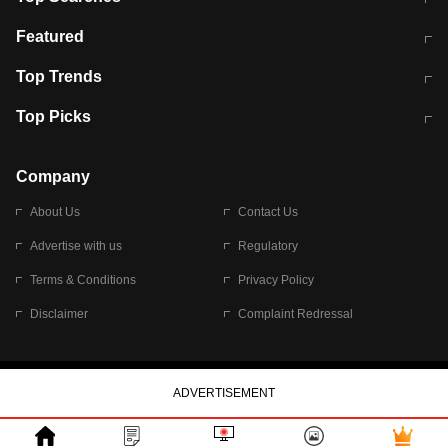
मुंबई में लगे 'जेन जी' के पोस्टर, लिखा- 'मैं
मानसून में वायरल इंफ्केशन से बचाव करेंगी ये
Featured
विद्यार्थियों के साथ हूं
होममेड़ ड्रिंक
10 अगस्त को विधानसभा का घेराव करेंगे
Pune News: प्राइवेट स्कूल में दर्दनाक
Top Trends
छात्र
हादसा
RBI का नया नियम: अब बैंकों को अपनी सभी
जम्मू-श्रीनगर नेशनल हाईवे पर आज वाहनों
Top Picks
शाखाओं में जमा पर देना होगा एकसमान ब्याज
की आवाजाही पूरी तरह ठप
अगले 14 घंटे दिल्ली-यूपी समेत इन राज्यों में
सोशल मीडिया पर वायरल हुई आईआईटी बॉम्बे
बारिश की चेतावनी
के स्टूडेंट की मार्कशीट
Company
About Us
Contact Us
Advertise with us
Regulatory
Terms & Conditions
Privacy Policy
Disclaimer
Complaint Redressal
© 2026 Bennett, Coleman & Company Limited