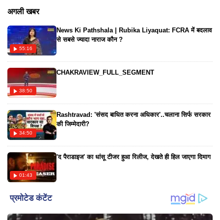
देखकर लोग तरह-तरह की बातें कर रहे हैं। लोगों का कहना है कि हमारे
अगली खबर
फेवरेट एक्ट्रेस की उम्र बढ़ रही है। और यह स्वीकार करना होगा कि ये लोग
News Ki Pathshala | Rubika Liyaquat: FCRA में बदलाव
बूढ़े हो गए हैं।
से सबसे ज्यादा नाराज कौन ?
55:16
CHAKRAVIEW_FULL_SEGMENT
38:50
Rashtravad: 'संसद बाधित करना अधिकार'..चलाना सिर्फ सरकार
की जिम्मेदारी?
34:50
'द पैराडाइज' का धांसू टीजर हुआ रिलीज, देखते ही हिल जाएगा दिमाग
01:43