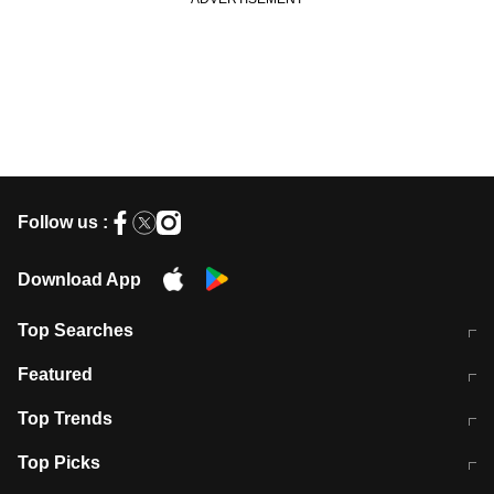
Follow us :
Download App
Top Searches
मुंबई में लगे 'जेन जी' के पोस्टर, लिखा- 'मैं
मानसून में वायरल इंफ्केशन से बचाव करेंगी ये
Featured
विद्यार्थियों के साथ हूं
होममेड़ ड्रिंक
10 अगस्त को विधानसभा का घेराव करेंगे
Pune News: प्राइवेट स्कूल में दर्दनाक
Top Trends
छात्र
हादसा
RBI का नया नियम: अब बैंकों को अपनी सभी
जम्मू-श्रीनगर नेशनल हाईवे पर आज वाहनों
Top Picks
शाखाओं में जमा पर देना होगा एकसमान ब्याज
की आवाजाही पूरी तरह ठप