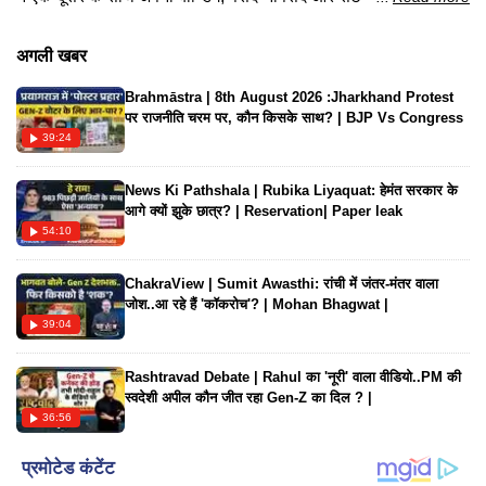
मस्ती को लेकर खुलकर बातें कीं। देखिए दोनों सितारों की यह खास
बातचीत।
अगली खबर
Brahmāstra | 8th August 2026 :Jharkhand Protest
पर राजनीति चरम पर, कौन किसके साथ? | BJP Vs Congress
39:24
News Ki Pathshala | Rubika Liyaquat: हेमंत सरकार के
आगे क्यों झुके छात्र? | Reservation| Paper leak
54:10
ChakraView | Sumit Awasthi: रांची में जंतर-मंतर वाला
जोश..आ रहे हैं 'कॉकरोच'? | Mohan Bhagwat |
39:04
Rashtravad Debate | Rahul का 'नूरी' वाला वीडियो..PM की
स्वदेशी अपील कौन जीत रहा Gen-Z का दिल ? |
36:56