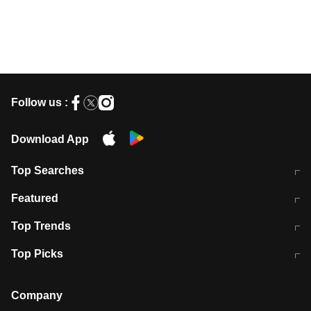
Follow us :
Download App
Top Searches
मुंबई में लगे 'जेन जी' के पोस्टर, लिखा- 'मैं
मानसून में वायरल इंफ्केशन से बचाव करेंगी ये
Featured
विद्यार्थियों के साथ हूं
होममेड़ ड्रिंक
10 अगस्त को विधानसभा का घेराव करेंगे
Pune News: प्राइवेट स्कूल में दर्दनाक
Top Trends
छात्र
हादसा
RBI का नया नियम: अब बैंकों को अपनी सभी
जम्मू-श्रीनगर नेशनल हाईवे पर आज वाहनों
Top Picks
शाखाओं में जमा पर देना होगा एकसमान ब्याज
की आवाजाही पूरी तरह ठप
अगले 14 घंटे दिल्ली-यूपी समेत इन राज्यों में
सोशल मीडिया पर वायरल हुई आईआईटी बॉम्बे
बारिश की चेतावनी
के स्टूडेंट की मार्कशीट
Company