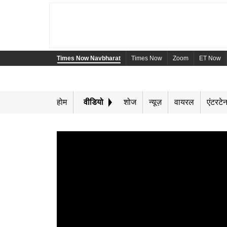
Times Now Navbharat
Times Now
Zoom
ET Now
होम
वीडियो
शोज
न्यूज़
वायरल
एंटरटेन