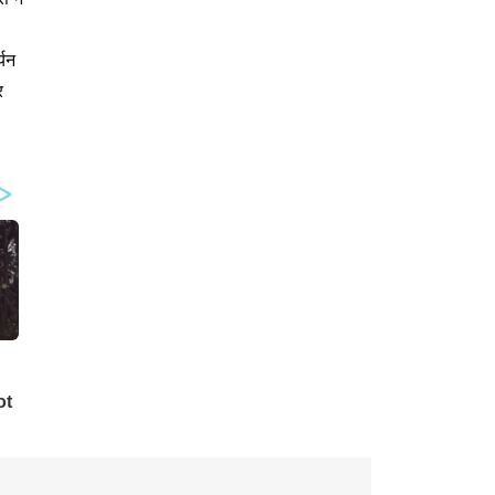
्यन
र