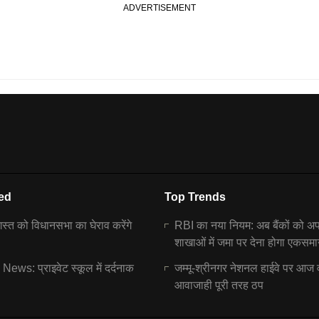
ed
Top Trends
्त को विधानसभा का घेराव करेंगे
RBI का नया नियम: अब बैंकों को अ
शाखाओं में जमा पर देना होगा एकसमा
ews: प्राइवेट स्कूल में दर्दनाक
जम्मू-श्रीनगर नेशनल हाईवे पर आज 
आवाजाही पूरी तरह ठप