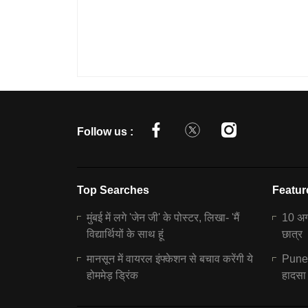
Follow us :
Top Searches
Featur
मुंबई में लगे 'जेन जी' के पोस्टर, लिखा- 'मैं
10 अगस
विद्यार्थियों के साथ हूं
छात्र
मानसून में वायरल इंफ्केशन से बचाव करेंगी ये
Pune N
होममेड़ ड्रिंक
हादसा