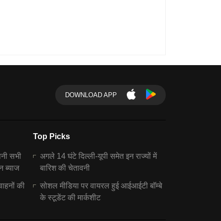
DOWNLOAD APP
Top Picks
पनी सभी
अगले 14 घंटे दिल्ली-यूपी समेत इन राज्यों में
न ब्याज
बारिश की चेतावनी
वाहनों की
सोशल मीडिया पर वायरल हुई आईआईटी बॉम्बे
के स्टूडेंट की मार्कशीट