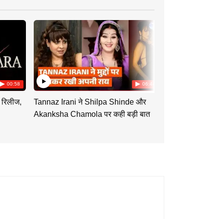
00:58
06:44
 रिलीज,
Tannaz Irani ने Shilpa Shinde और
Tu Hi Re Dil 
Akanksha Chamola पर कही बड़ी बात
Swati को साथ दे