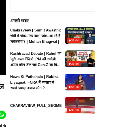
अगली खबर
ChakraView | Sumit Awasthi:
रांची में जंतर-मंतर वाला जोश..आ रहे हैं
39:04
'कॉकरोच'? | Mohan Bhagwat |
Rashtravad Debate | Rahul का
'नूरी' वाला वीडियो..PM की स्वदेशी
36:56
अपील कौन जीत रहा Gen-Z का दिल
? |
News Ki Pathshala | Rubika
Liyaquat: FCRA में बदलाव से
कल
55:16
सबसे ज्यादा नाराज कौन ?
CHAKRAVIEW_FULL_SEGMENT
38:50
स ने