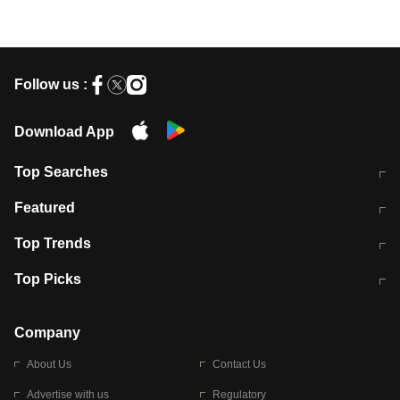
Follow us :
Download App
Top Searches
मुंबई में लगे 'जेन जी' के पोस्टर, लिखा- 'मैं
मानसून में वायरल इंफ्केशन से बचाव करेंगी ये
Featured
विद्यार्थियों के साथ हूं
होममेड़ ड्रिंक
10 अगस्त को विधानसभा का घेराव करेंगे
Pune News: प्राइवेट स्कूल में दर्दनाक
Top Trends
छात्र
हादसा
RBI का नया नियम: अब बैंकों को अपनी सभी
जम्मू-श्रीनगर नेशनल हाईवे पर आज वाहनों
Top Picks
शाखाओं में जमा पर देना होगा एकसमान ब्याज
की आवाजाही पूरी तरह ठप
अगले 14 घंटे दिल्ली-यूपी समेत इन राज्यों में
सोशल मीडिया पर वायरल हुई आईआईटी बॉम्बे
बारिश की चेतावनी
के स्टूडेंट की मार्कशीट
Company
About Us
Contact Us
Advertise with us
Regulatory