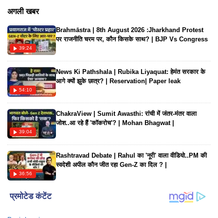
आखिर Romance का King और Queen बनने का खिताब कौन अपने
अगली खबर
नाम करेगा!
Brahmāstra | 8th August 2026 :Jharkhand Protest
पर राजनीति चरम पर, कौन किसके साथ? | BJP Vs Congress
39:24
News Ki Pathshala | Rubika Liyaquat: हेमंत सरकार के
आगे क्यों झुके छात्र? | Reservation| Paper leak
54:10
ChakraView | Sumit Awasthi: रांची में जंतर-मंतर वाला
जोश..आ रहे हैं 'कॉकरोच'? | Mohan Bhagwat |
39:04
Rashtravad Debate | Rahul का 'नूरी' वाला वीडियो..PM की
स्वदेशी अपील कौन जीत रहा Gen-Z का दिल ? |
36:56