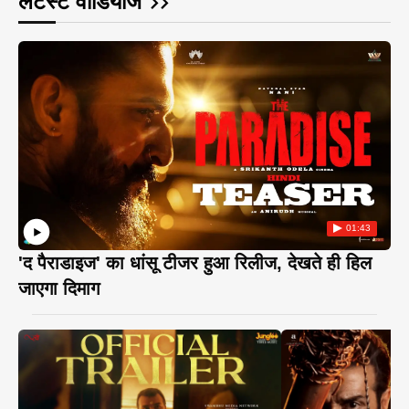
लेटेस्ट वीडियोज
01:43
'द पैराडाइज' का धांसू टीजर हुआ रिलीज, देखते ही हिल
जाएगा दिमाग