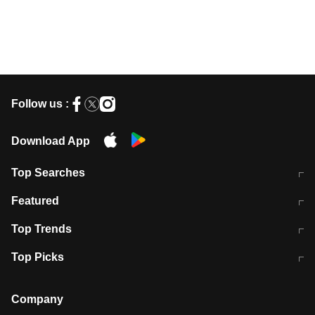
Follow us :
Download App
Top Searches
मुंबई में लगे 'जेन जी' के पोस्टर, लिखा- 'मैं
मानसून में वायरल इंफ्केशन से बचाव करेंगी ये
Featured
विद्यार्थियों के साथ हूं
होममेड़ ड्रिंक
10 अगस्त को विधानसभा का घेराव करेंगे
Pune News: प्राइवेट स्कूल में दर्दनाक
Top Trends
छात्र
हादसा
RBI का नया नियम: अब बैंकों को अपनी सभी
जम्मू-श्रीनगर नेशनल हाईवे पर आज वाहनों
Top Picks
शाखाओं में जमा पर देना होगा एकसमान ब्याज
की आवाजाही पूरी तरह ठप
अगले 14 घंटे दिल्ली-यूपी समेत इन राज्यों में
सोशल मीडिया पर वायरल हुई आईआईटी बॉम्बे
बारिश की चेतावनी
के स्टूडेंट की मार्कशीट
Company