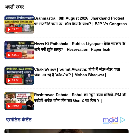
दौरान दिलजीत दोसांझ पुष्पा का डायलॉग बोलते हुए भी नजर आए। सिंगर ने
अगली खबर
कहा-"झुकेगा नहीं साला...जब साला नहीं झुकेगा, तो जीजा झुक जाएगा?" अब
Brahmāstra | 8th August 2026 :Jharkhand Protest
उनका ये वीडियो सोशल मीडिया पर वायरल हो रहा है।
पर राजनीति चरम पर, कौन किसके साथ? | BJP Vs Congress
39:24
News Ki Pathshala | Rubika Liyaquat: हेमंत सरकार के
आगे क्यों झुके छात्र? | Reservation| Paper leak
54:10
ChakraView | Sumit Awasthi: रांची में जंतर-मंतर वाला
जोश..आ रहे हैं 'कॉकरोच'? | Mohan Bhagwat |
39:04
Rashtravad Debate | Rahul का 'नूरी' वाला वीडियो..PM की
स्वदेशी अपील कौन जीत रहा Gen-Z का दिल ? |
36:56