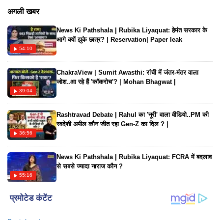
फैन्स का ध्यान अपनी ओर आकर्षित कर लिया है। इस गाने को अक्षरा सिंह ने
अगली खबर
गाया है जबकि इसके यादव राज ने लिखे हैं। गाने का शानदार म्यूजिक विनय
News Ki Pathshala | Rubika Liyaquat: हेमंत सरकार के
विनायक ने दिया है। गाने को मोहित सेरेन ने डायरेक्ट किया है। यहां देखिए
आगे क्यों झुके छात्र? | Reservation| Paper leak
गाने का शानदार वीडियो...
54:10
ChakraView | Sumit Awasthi: रांची में जंतर-मंतर वाला
जोश..आ रहे हैं 'कॉकरोच'? | Mohan Bhagwat |
39:04
Rashtravad Debate | Rahul का 'नूरी' वाला वीडियो..PM की
स्वदेशी अपील कौन जीत रहा Gen-Z का दिल ? |
36:56
News Ki Pathshala | Rubika Liyaquat: FCRA में बदलाव
से सबसे ज्यादा नाराज कौन ?
55:16