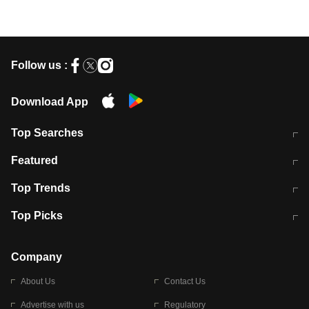
Follow us :
Download App
Top Searches
मुंबई में लगे 'जेन जी' के पोस्टर, लिखा- 'मैं
मानसून में वायरल इंफ्केशन से बचाव करेंगी ये
Featured
विद्यार्थियों के साथ हूं
होममेड़ ड्रिंक
10 अगस्त को विधानसभा का घेराव करेंगे
Pune News: प्राइवेट स्कूल में दर्दनाक
Top Trends
छात्र
हादसा
RBI का नया नियम: अब बैंकों को अपनी सभी
जम्मू-श्रीनगर नेशनल हाईवे पर आज वाहनों
Top Picks
शाखाओं में जमा पर देना होगा एकसमान ब्याज
की आवाजाही पूरी तरह ठप
अगले 14 घंटे दिल्ली-यूपी समेत इन राज्यों में
सोशल मीडिया पर वायरल हुई आईआईटी बॉम्बे
बारिश की चेतावनी
के स्टूडेंट की मार्कशीट
Company
About Us
Contact Us
Advertise with us
Regulatory