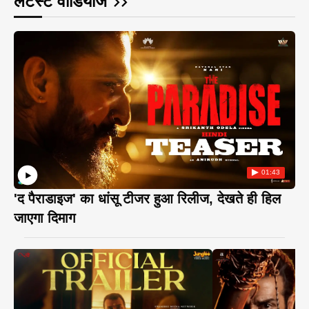
लेटेस्ट वीडियोज
01:43
'द पैराडाइज' का धांसू टीजर हुआ रिलीज, देखते ही हिल
जाएगा दिमाग