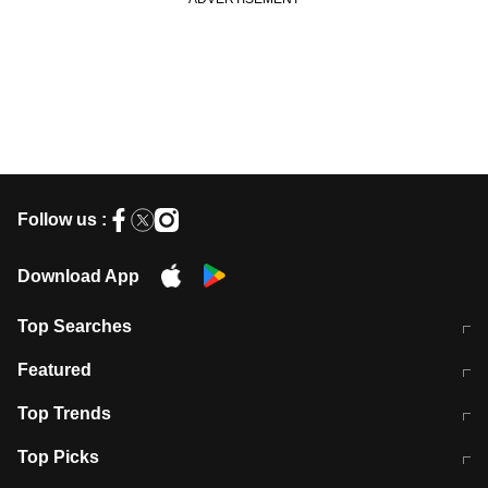
Follow us :
Download App
Top Searches
मुंबई में लगे 'जेन जी' के पोस्टर, लिखा- 'मैं
मानसून में वायरल इंफ्केशन से बचाव करेंगी ये
Featured
विद्यार्थियों के साथ हूं
होममेड़ ड्रिंक
10 अगस्त को विधानसभा का घेराव करेंगे
Pune News: प्राइवेट स्कूल में दर्दनाक
Top Trends
छात्र
हादसा
RBI का नया नियम: अब बैंकों को अपनी सभी
जम्मू-श्रीनगर नेशनल हाईवे पर आज वाहनों
Top Picks
शाखाओं में जमा पर देना होगा एकसमान ब्याज
की आवाजाही पूरी तरह ठप