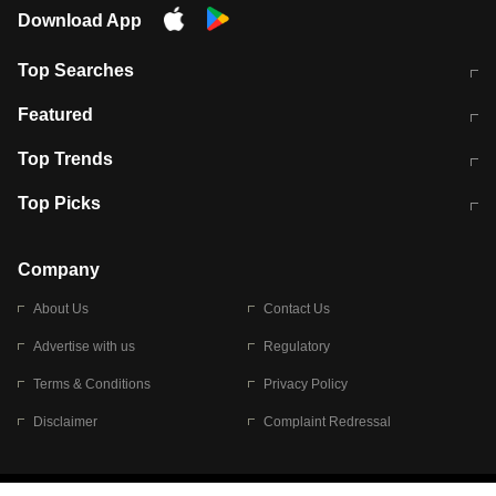
Download App
Top Searches
मुंबई में लगे 'जेन जी' के पोस्टर, लिखा- 'मैं
मानसून में वायरल इंफ्केशन से बचाव करेंगी ये
Featured
विद्यार्थियों के साथ हूं
होममेड़ ड्रिंक
10 अगस्त को विधानसभा का घेराव करेंगे
Pune News: प्राइवेट स्कूल में दर्दनाक
Top Trends
छात्र
हादसा
RBI का नया नियम: अब बैंकों को अपनी सभी
जम्मू-श्रीनगर नेशनल हाईवे पर आज वाहनों
Top Picks
शाखाओं में जमा पर देना होगा एकसमान ब्याज
की आवाजाही पूरी तरह ठप
अगले 14 घंटे दिल्ली-यूपी समेत इन राज्यों में
सोशल मीडिया पर वायरल हुई आईआईटी बॉम्बे
बारिश की चेतावनी
के स्टूडेंट की मार्कशीट
Company
About Us
Contact Us
Advertise with us
Regulatory
Terms & Conditions
Privacy Policy
Disclaimer
Complaint Redressal
© 2026 Bennett, Coleman & Company Limited