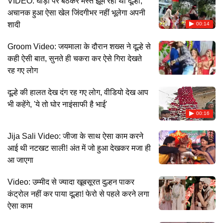
VIDEO: घोड़ी पर बैठकर मस्त झूम रहा था दूल्हा,
अचानक हुआ ऐसा खेल जिंदगीभर नहीं भूलेगा अपनी
शादी
00:14
Groom Video: जयमाला के दौरान शख्स ने दूल्हे से
कही ऐसी बात, सुनते ही चकरा कर ऐसे गिरा देखते
रह गए लोग
दूल्हे की हालत देख दंग रह गए लोग, वीडियो देख आप
भी कहेंगे, 'ये तो घोर नाइंसाफी है भाई'
00:16
Jija Sali Video: जीजा के साथ ऐसा काम करने
आई थी नटखट साली! अंत में जो हुआ देखकर मजा ही
आ जाएगा
Video: उम्मीद से ज्यादा खूबसूरत दुल्हन पाकर
कंट्रोल नहीं कर पाया दूल्हा! फेरो से पहले करने लगा
ऐसा काम