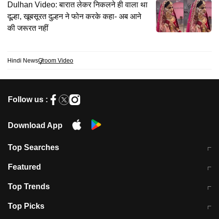
Dulhan Video: बारात लेकर निकलने ही वाला था
दूल्हा, खूबसूरत दुल्हन ने फोन करके कहा- अब आने
की जरूरत नहीं
Hindi News
Groom Video
Follow us :
Download App
Top Searches
मुंबई में लगे 'जेन जी' के पोस्टर, लिखा- 'मैं
मानसून में वायरल इंफ्केशन से बचाव करेंगी ये
Featured
विद्यार्थियों के साथ हूं
होममेड़ ड्रिंक
10 अगस्त को विधानसभा का घेराव करेंगे
Pune News: प्राइवेट स्कूल में दर्दनाक
Top Trends
छात्र
हादसा
RBI का नया नियम: अब बैंकों को अपनी सभी
जम्मू-श्रीनगर नेशनल हाईवे पर आज वाहनों
Top Picks
शाखाओं में जमा पर देना होगा एकसमान ब्याज
की आवाजाही पूरी तरह ठप