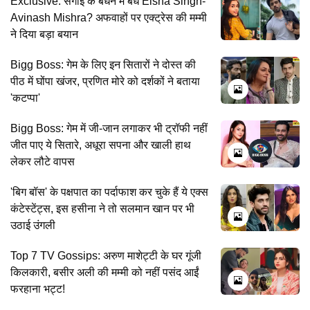
Exclusive: सगाई के बंधन में बंधे Eisha Singh-
Avinash Mishra? अफवाहों पर एक्ट्रेस की मम्मी
ने दिया बड़ा बयान
Bigg Boss: गेम के लिए इन सितारों ने दोस्त की
पीठ में घोंपा खंजर, प्रणित मोरे को दर्शकों ने बताया
'कटप्पा'
Bigg Boss: गेम में जी-जान लगाकर भी ट्रॉफी नहीं
जीत पाए ये सितारे, अधूरा सपना और खाली हाथ
लेकर लौटे वापस
'बिग बॉस' के पक्षपात का पर्दाफाश कर चुके हैं ये एक्स
कंटेस्टेंट्स, इस हसीना ने तो सलमान खान पर भी
उठाई उंगली
Top 7 TV Gossips: अरुण माशेट्टी के घर गूंजी
किलकारी, बसीर अली की मम्मी को नहीं पसंद आईं
फरहाना भट्ट!