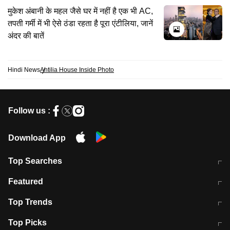
मुकेश अंबानी के महल जैसे घर में नहीं है एक भी AC,
तपती गर्मी में भी ऐसे ठंडा रहता है पूरा एंटीलिया, जानें
अंदर की बातें
Hindi News
Antilia House Inside Photo
Follow us :
Download App
Top Searches
मुंबई में लगे 'जेन जी' के पोस्टर, लिखा- 'मैं
मानसून में वायरल इंफ्केशन से बचाव करेंगी ये
Featured
विद्यार्थियों के साथ हूं
होममेड़ ड्रिंक
10 अगस्त को विधानसभा का घेराव करेंगे
Pune News: प्राइवेट स्कूल में दर्दनाक
Top Trends
छात्र
हादसा
RBI का नया नियम: अब बैंकों को अपनी सभी
जम्मू-श्रीनगर नेशनल हाईवे पर आज वाहनों
Top Picks