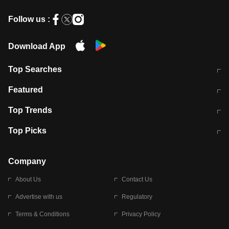
Follow us :
Download App
Top Searches
मुंबई में लगे 'जेन जी' के पोस्टर, लिखा- 'मैं
मानसून में वायरल इंफ्केशन से बचाव करेंगी ये
Featured
विद्यार्थियों के साथ हूं
होममेड़ ड्रिंक
10 अगस्त को विधानसभा का घेराव करेंगे
Pune News: प्राइवेट स्कूल में दर्दनाक
Top Trends
छात्र
हादसा
RBI का नया नियम: अब बैंकों को अपनी सभी
जम्मू-श्रीनगर नेशनल हाईवे पर आज वाहनों
Top Picks
शाखाओं में जमा पर देना होगा एकसमान ब्याज
की आवाजाही पूरी तरह ठप
अगले 14 घंटे दिल्ली-यूपी समेत इन राज्यों में
सोशल मीडिया पर वायरल हुई आईआईटी बॉम्बे
बारिश की चेतावनी
के स्टूडेंट की मार्कशीट
Company
About Us
Contact Us
Advertise with us
Regulatory
Terms & Conditions
Privacy Policy