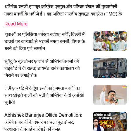
अभिषेक बनर्जी तृणमूल कांग्रेस प्रमुख और पश्चिम बंगाल की मुख्यमंत्री
ममता बनर्जी के भतीजे हैं। वह अखिल भारतीय तृणमूल कांग्रेस (TMC) के
सदस्य हैं। वर्तमान में, वह 2014 से डायमंड हार्बर (लोकसभा निर्वाचन क्षेत्र),
Read More
पश्चिम बंगाल से लोकसभा सांसद हैं। 2011 से, वह अखिल भारतीय तृणमूल
'युवाओं पर पुलिसिया बर्बरता बर्दाश्त नहीं', दिल्ली में
युवा कांग्रेस के राष्ट्रीय अध्यक्ष भी रहे हैं। जून 2021 में उन्हें अखिल
छात्रों पर कार्रवाई से भड़कीं ममता बनर्जी, विपक्ष के
भारतीय तृणमूल कांग्रेस का महासचिव नियुक्त किया गया। पश्चिम बंगाल में
धरने को दिया पूर्ण समर्थन
एक कथित कोयला घोटाले से संबंधित मनी लॉन्ड्रिंग मामले में उनका नाम आ
चुका है जिसके संबंध में ईड...
सुवेंदु के बुलडोजर एक्शन से अभिषेक बनर्जी को
हाईकोर्ट ने दी राहत; डायमंड हार्बर कार्यालय को
गिराने पर लगाई रोक
'...मैं एक घंटे में दे दूंगा इस्तीफा'; ममता बनर्जी का
साथ छोड़ने वालों को भतीजे अभिषेक ने दी अनोखी
चुनौती
Abhishek Banerjee Office Demolition:
अभिषेक बनर्जी के दफ्तर पर चला बुलडोजर,
प्रशासन ने बताई कार्रवाई की वजह