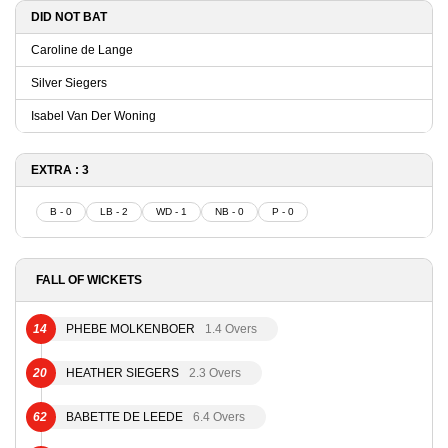
DID NOT BAT
Caroline de Lange
Silver Siegers
Isabel Van Der Woning
EXTRA : 3
B - 0
LB - 2
WD - 1
NB - 0
P - 0
FALL OF WICKETS
14
PHEBE MOLKENBOER
1.4 Overs
20
HEATHER SIEGERS
2.3 Overs
62
BABETTE DE LEEDE
6.4 Overs