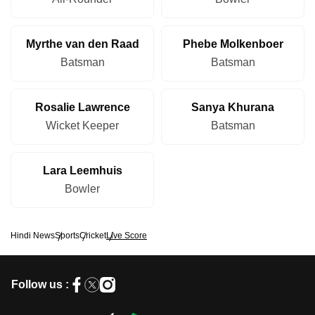
Myrthe van den Raad
Phebe Molkenboer
Batsman
Batsman
Rosalie Lawrence
Sanya Khurana
Wicket Keeper
Batsman
Lara Leemhuis
Bowler
Hindi News
Sports
Cricket
Live Score
Follow us :