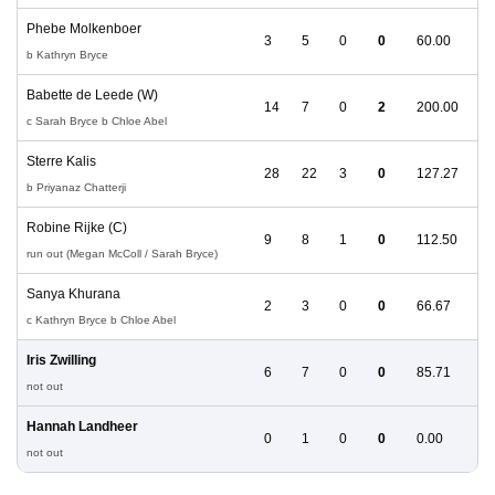
Phebe Molkenboer
3
5
0
0
60.00
b Kathryn Bryce
Babette de Leede (W)
14
7
0
2
200.00
c Sarah Bryce b Chloe Abel
Sterre Kalis
28
22
3
0
127.27
b Priyanaz Chatterji
Robine Rijke (C)
9
8
1
0
112.50
run out (Megan McColl / Sarah Bryce)
Sanya Khurana
2
3
0
0
66.67
c Kathryn Bryce b Chloe Abel
Iris Zwilling
6
7
0
0
85.71
not out
Hannah Landheer
0
1
0
0
0.00
not out