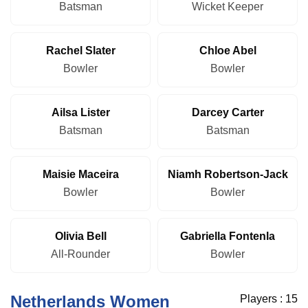
Batsman
Wicket Keeper
Rachel Slater
Chloe Abel
Bowler
Bowler
Ailsa Lister
Darcey Carter
Batsman
Batsman
Maisie Maceira
Niamh Robertson-Jack
Bowler
Bowler
Olivia Bell
Gabriella Fontenla
All-Rounder
Bowler
Netherlands Women
Players :
15