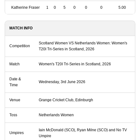
Katherine Fraser
1
0
5
0
0
0
5.00
MATCH INFO
Scotland Women VS Netherlands Women: Women's
Competition
T20I Tri-Series in Scotland, 2026
Match
Women's T20I Tri-Series in Scotland, 2026
Date &
Wednesday, 3rd June 2026
Time
Venue
Grange Cricket Club, Edinburgh
Toss
Netherlands Women
Iain McDonald (SCO), Ryan Milne (SCO) and No TV
Umpires
Umpire