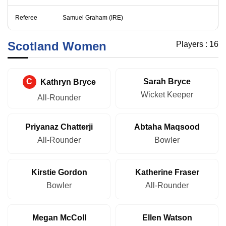
Referee
Samuel Graham (IRE)
Scotland Women
Players :
16
C
Kathryn Bryce
Sarah Bryce
Wicket Keeper
All-Rounder
Priyanaz Chatterji
Abtaha Maqsood
All-Rounder
Bowler
Kirstie Gordon
Katherine Fraser
Bowler
All-Rounder
Megan McColl
Ellen Watson