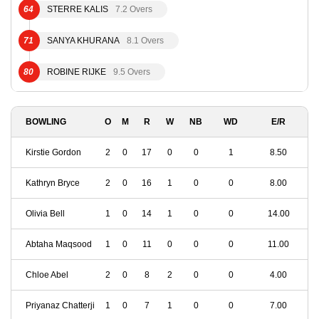
64
STERRE KALIS
7.2 Overs
71
SANYA KHURANA
8.1 Overs
80
ROBINE RIJKE
9.5 Overs
BOWLING
O
M
R
W
NB
WD
E/R
Kirstie Gordon
2
0
17
0
0
1
8.50
Kathryn Bryce
2
0
16
1
0
0
8.00
Olivia Bell
1
0
14
1
0
0
14.00
Abtaha Maqsood
1
0
11
0
0
0
11.00
Chloe Abel
2
0
8
2
0
0
4.00
Priyanaz Chatterji
1
0
7
1
0
0
7.00