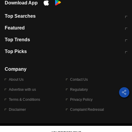
Download App
Top Searches
भरत तिवारी कथित एनकाउंटर मामले में बड़ी
CEC के चुनाव में CJI की भूमिका क्यों नहीं?
Featured
कार्रवाई
स्पेन में प्रवासियों का सैलाब! मोरक्को से
ITR फाइलिंग डेडलाइन चूके तो होंगे हिट
Top Trends
हजारों की घुसपैठ
विकेट
RBI का नया नियम: अब बैंकों को अपनी सभी
जम्मू-श्रीनगर नेशनल हाईवे पर आज वाहनों
Top Picks
शाखाओं में जमा पर देना होगा एकसमान ब्याज
की आवाजाही पूरी तरह ठप
अगले 14 घंटे दिल्ली-यूपी समेत इन राज्यों में
सोशल मीडिया पर वायरल हुई आईआईटी बॉम्बे
बारिश की चेतावनी
के स्टूडेंट की मार्कशीट
Company
About Us
Contact Us
Advertise with us
Regulatory
Terms & Conditions
Privacy Policy
Disclaimer
Complaint Redressal
© 2026 Bennett, Coleman & Company Limited