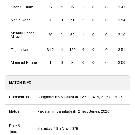
Shoriful Islam
12
4
29
1
0
0
2.42
Nahid Rana
18
3
71
2
0
0
3.94
Mehidy Hasan
20
1
62
1
0
0
3.10
Miraz
Taijul Islam
34.2
4
120
6
0
0
3.51
Mominul Haque
1
0
3
0
0
0
3.00
MATCH INFO
Competition
Bangladesh VS Pakistan: PAK in BAN, 2 Tests, 2026
Match
Pakistan in Bangladesh, 2 Test Series, 2026
Date &
Saturday, 16th May 2026
Time