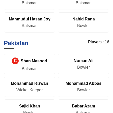
Batsman
Batsman
Mahmudul Hasan Joy
Nahid Rana
Batsman
Bowler
Pakistan
Players :
16
C
Shan Masood
Noman Ali
Bowler
Batsman
Mohammad Rizwan
Mohammad Abbas
Wicket Keeper
Bowler
Sajid Khan
Babar Azam
Bowler
Batsman