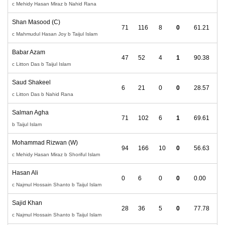
c Mehidy Hasan Miraz b Nahid Rana
Shan Masood (C)
71
116
8
0
61.21
c Mahmudul Hasan Joy b Taijul Islam
Babar Azam
47
52
4
1
90.38
c Litton Das b Taijul Islam
Saud Shakeel
6
21
0
0
28.57
c Litton Das b Nahid Rana
Salman Agha
71
102
6
1
69.61
b Taijul Islam
Mohammad Rizwan (W)
94
166
10
0
56.63
c Mehidy Hasan Miraz b Shoriful Islam
Hasan Ali
0
6
0
0
0.00
c Najmul Hossain Shanto b Taijul Islam
Sajid Khan
28
36
5
0
77.78
c Najmul Hossain Shanto b Taijul Islam