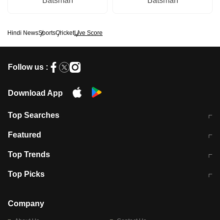
Batsman
Batsman
Hindi News
Sports
Cricket
Live Score
Follow us :
Download App
Top Searches
मुंबई में लगे 'जेन जी' के पोस्टर, लिखा- 'मैं
मानसून में वायरल इंफ्केशन से बचाव करेंगी ये
Featured
विद्यार्थियों के साथ हूं
होममेड़ ड्रिंक
10 अगस्त को विधानसभा का घेराव करेंगे
Pune News: प्राइवेट स्कूल में दर्दनाक
Top Trends
छात्र
हादसा
RBI का नया नियम: अब बैंकों को अपनी सभी
जम्मू-श्रीनगर नेशनल हाईवे पर आज वाहनों
Top Picks
शाखाओं में जमा पर देना होगा एकसमान ब्याज
की आवाजाही पूरी तरह ठप
अगले 14 घंटे दिल्ली-यूपी समेत इन राज्यों में
सोशल मीडिया पर वायरल हुई आईआईटी बॉम्बे
बारिश की चेतावनी
के स्टूडेंट की मार्कशीट
Company