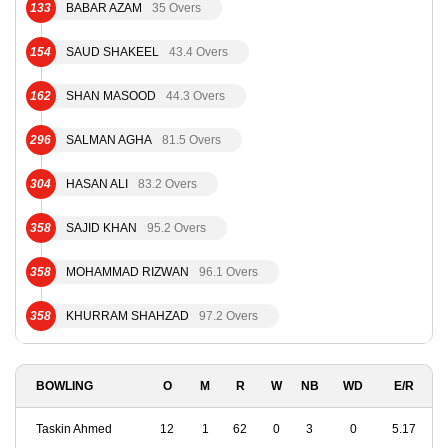
133
BABAR AZAM
35 Overs
154
SAUD SHAKEEL
43.4 Overs
162
SHAN MASOOD
44.3 Overs
296
SALMAN AGHA
81.5 Overs
304
HASAN ALI
83.2 Overs
358
SAJID KHAN
95.2 Overs
358
MOHAMMAD RIZWAN
96.1 Overs
358
KHURRAM SHAHZAD
97.2 Overs
BOWLING
O
M
R
W
NB
WD
E/R
Taskin Ahmed
12
1
62
0
3
0
5.17