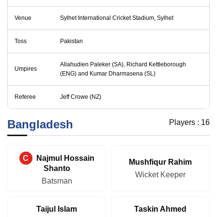
Venue
Sylhet International Cricket Stadium, Sylhet
Toss
Pakistan
Allahudien Paleker (SA), Richard Kettleborough
Umpires
(ENG) and Kumar Dharmasena (SL)
Referee
Jeff Crowe (NZ)
Bangladesh
Players :
16
C
Najmul Hossain
Mushfiqur Rahim
Shanto
Wicket Keeper
Batsman
Taijul Islam
Taskin Ahmed