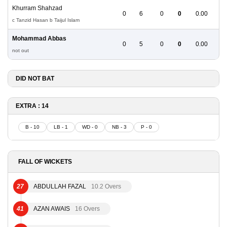
Khurram Shahzad
0
6
0
0
0.00
c Tanzid Hasan b Taijul Islam
Mohammad Abbas
0
5
0
0
0.00
not out
DID NOT BAT
EXTRA : 14
B - 10
LB - 1
WD - 0
NB - 3
P - 0
FALL OF WICKETS
27
ABDULLAH FAZAL
10.2 Overs
41
AZAN AWAIS
16 Overs