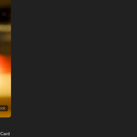
tock
r Card