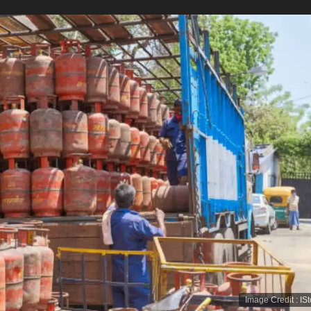
Image Credit
:
IS