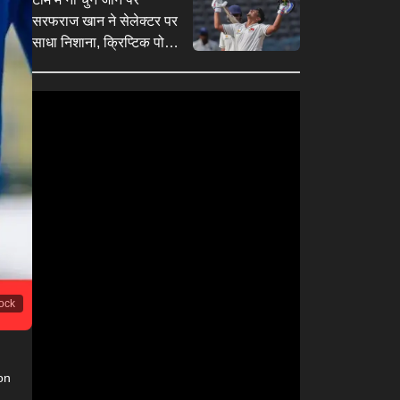
मांगों ने बढ़ाया सस्पेंस
सरफराज खान ने सेलेक्टर पर
साधा निशाना, क्रिप्टिक पोस्ट
कर जताया विरोध
tock
ion