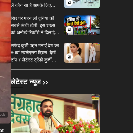
लें कौन सा है आपके लिए
बेहतर?
सिर पर पहन ली दुनिया की
सबसे ऊंची टोपी, इस शख्स
को अनोखे रिकॉर्ड ने दिलाई
दुनियाभर में पहचान
​सफेद कुर्ती पहन मनाएं देश का
80वां स्वतंत्रता दिवस, देखें
टॉप 7 लेटेस्ट ट्रेंडी कुर्ती
सलवार डिजाइन<em>​
</em>​
लेटेस्ट न्यूज
tock
at