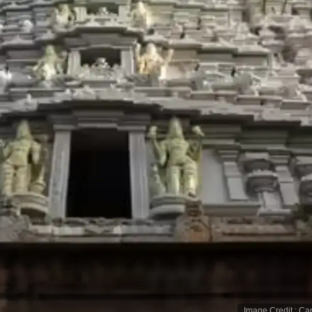
Image Credit
:
Ca