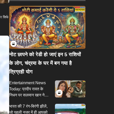
र सिर्फ
नोट छापने को रेडी हो जाएं इन 5 राशियों
के लोग, चंद्रमा के घर में बन गया है
त्रिग्रही योग
Entertainment News
Today: प्रदीप रावत के
निधन पर सलमान खान ने
जताया दुख, संजय लीला
भारत की 7 रंग-बिरंगी झीलें,
भंसाली के साथ काम करेंगी
जो पहली नजर में ही आपको
करीना