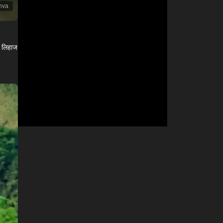
nva
े लिहाज