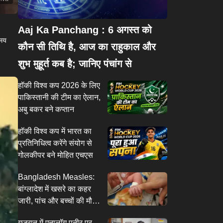
Aaj Ka Panchang : 6 अगस्त को
िमय
कौन सी तिथि है, आज का राहुकाल और
शुभ मुहूर्त कब है; जानिए पंचांग से
हॉकी विश्व कप 2026 के लिए
पाकिस्तानी की टीम का ऐलान,
अबु बकर बने कप्तान
हॉकी विश्व कप में भारत का
प्रतिनिधित्व करेंगे संयोग से
गोलकीपर बने मोहित एचएस
Bangladesh Measles:
बांग्लादेश में खसरे का कहर
जारी, पांच और बच्चों की मौत;
मृतकों की संख्या 854 पहुंची
गुजरात में एनालॉग पनीर पर