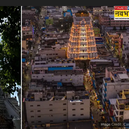
Image Credit
:
Ca