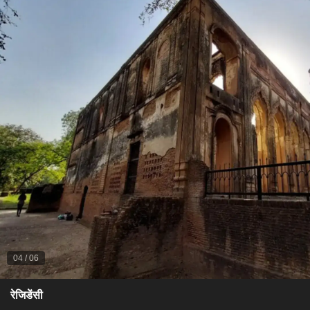
04
/
06
​रेजिडेंसी​