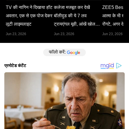
TV की नागिन ने दिखाया हॉट
कलेजा मजबूत कर देखें
ZEE5 Best M
अवतार, एक से एक पोज देकर
बॉलीवुड की ये 7 लव
आत्मा के भी खड़े 
लूटी लाइमलाइट
ट्रायएंगल मूवी, आंखें खोल
रोंगटे, अगर देख 
देगा हर सीन
Jun 23, 2026
Jun 23, 2026
Jun 23, 2026
फॉलो करें: