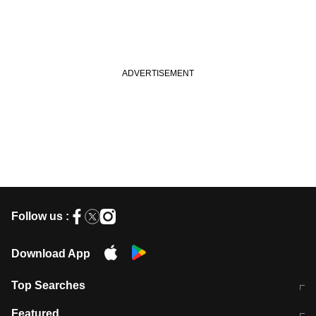
Follow us :
Download App
Top Searches
मुंबई में लगे 'जेन जी' के पोस्टर, लिखा- 'मैं
मानसून में वायरल इंफ्केशन से बचाव करेंगी ये
Featured