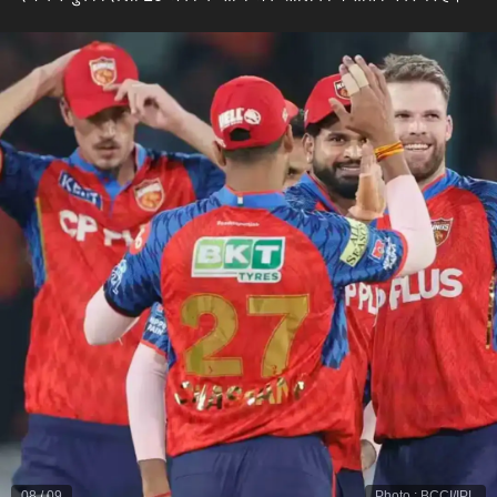
08
/
09
Photo
:
BCCI/IPL