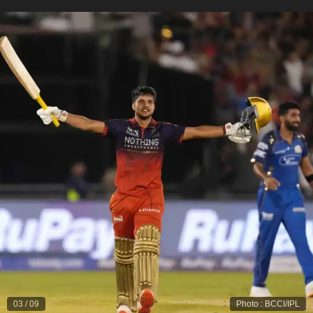
03
/
09
Photo
:
BCCI/IPL