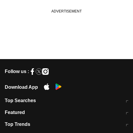
Follow us :
Download App
Top Searches
मुंबई में लगे 'जेन जी' के पोस्टर, लिखा- 'मैं
मानसून में वायरल इंफ्केशन से बचाव करेंगी ये
Featured
विद्यार्थियों के साथ हूं
होममेड़ ड्रिंक
10 अगस्त को विधानसभा का घेराव करेंगे
Pune News: प्राइवेट स्कूल में दर्दनाक
Top Trends
छात्र
हादसा