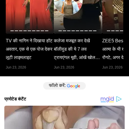
TV की नागिन ने दिखाया हॉट
कलेजा मजबूत कर देखें
ZEE5 Best M
अवतार, एक से एक पोज देकर
बॉलीवुड की ये 7 लव
आत्मा के भी खड़े 
लूटी लाइमलाइट
ट्रायएंगल मूवी, आंखें खोल
रोंगटे, अगर देख 
देगा हर सीन
Jun 23, 2026
Jun 23, 2026
Jun 23, 2026
फॉलो करें: