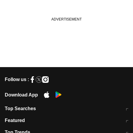
Follow us :
Download App
Top Searches
मुंबई में लगे 'जेन जी' के पोस्टर, लिखा- 'मैं
मानसून में वायरल इंफ्केशन से बचाव करेंगी ये
Featured
विद्यार्थियों के साथ हूं
होममेड़ ड्रिंक
10 अगस्त को विधानसभा का घेराव करेंगे
Pune News: प्राइवेट स्कूल में दर्दनाक
Top Trends