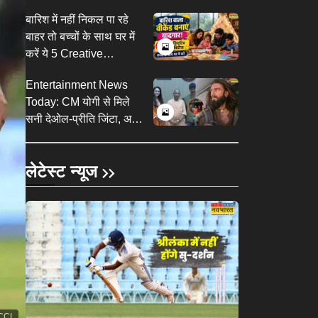
बिना धूप के रहने के नुकसान
बारिश में नहीं निकल पा रहे
बाहर तो बच्चों के साथ घर में
करें ये 5 Creative
Activities, यादगार बनेगा
Entertainment News
वीकेंड
Today: CM योगी से मिले
सनी देओल-प्रीति जिंटा, असम
बाढ़ पीड़ितों की भूमि-अनुपम ने
की मदद
लेटेस्ट न्यूज
CCI