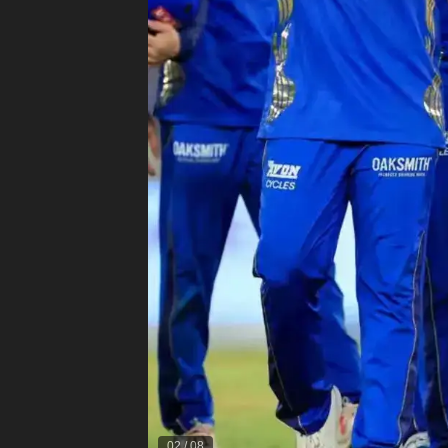
02
/
08