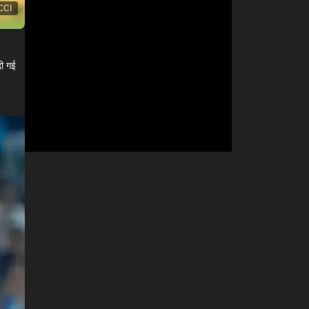
CCI
दी गई