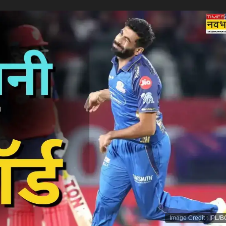
Image Credit
:
IPL/B