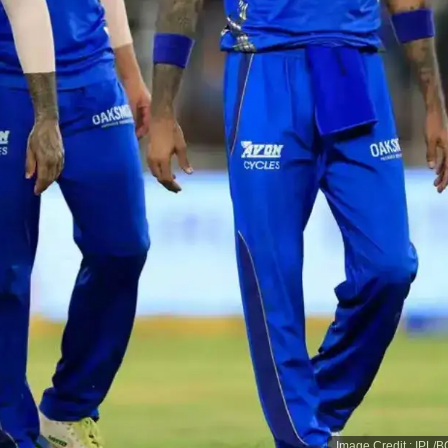
Image Credit
:
IPL/B