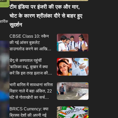
टीम इंडिया पर इंजरी की एक और मार,
चोट के कारण श्रीलंका दौरे से बाहर हुए
हार्दिक
सुदर्शन
CBSE Class 10: स्कैन
की गई आंसर बुकलेट
डाउनलोड करने का आखिरी
मौका, जानें री-इवैल्यूएशन के
डेंगू से अस्पताल पहुंचीं
बारे में
'बालिका वधू', बुखार में क्या
करें कि इस तरह इलाज की
नौबत ना आए
भारी बारिश में सावधान! सरिता
विहार नाले में बहा अंकित, 22
घंटे से गोताखोरों का सर्च
ऑपरेशन जारी
BRICS Currency: क्या
ब्रिक्स देशों की अपनी नई