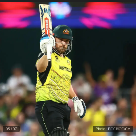
05
/
07
Photo
:
BCCI/ICC/CA