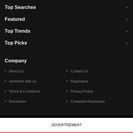
Top Searches
भरत तिवारी कथित एनकाउंटर मामले में बड़ी
CEC के चुनाव में CJI की भूमिका क्यों नहीं?
Featured
कार्रवाई
स्पेन में प्रवासियों का सैलाब! मोरक्को से
ITR फाइलिंग डेडलाइन चूके तो होंगे हिट
Top Trends
हजारों की घुसपैठ
विकेट
RBI का नया नियम: अब बैंकों को अपनी सभी
जम्मू-श्रीनगर नेशनल हाईवे पर आज वाहनों
Top Picks
शाखाओं में जमा पर देना होगा एकसमान ब्याज
की आवाजाही पूरी तरह ठप
अगले 14 घंटे दिल्ली-यूपी समेत इन राज्यों में
सोशल मीडिया पर वायरल हुई आईआईटी बॉम्बे
बारिश की चेतावनी
के स्टूडेंट की मार्कशीट
Company
About Us
Contact Us
Advertise with us
Regulatory
Terms & Conditions
Privacy Policy
Disclaimer
Complaint Redressal
© 2026 Bennett, Coleman & Company Limited