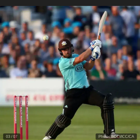
03
/
07
Photo
:
BCCI/ICC/CA