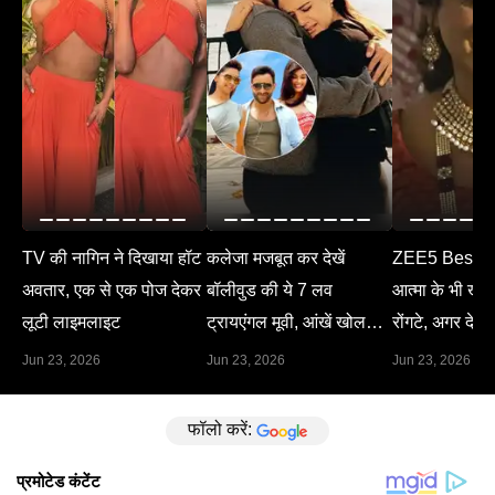
TV की नागिन ने दिखाया हॉट
कलेजा मजबूत कर देखें
ZEE5 Best M
अवतार, एक से एक पोज देकर
बॉलीवुड की ये 7 लव
आत्मा के भी खड़े 
लूटी लाइमलाइट
ट्रायएंगल मूवी, आंखें खोल
रोंगटे, अगर देख 
देगा हर सीन
Jun 23, 2026
Jun 23, 2026
Jun 23, 2026
फॉलो करें: