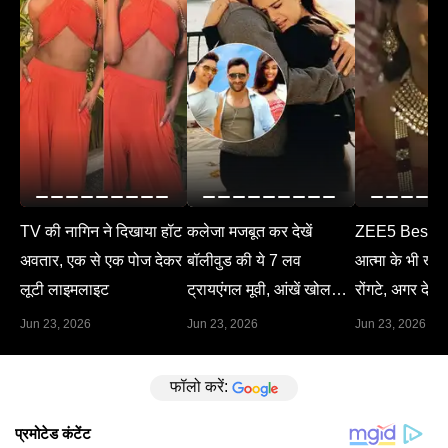
TV की नागिन ने दिखाया हॉट
कलेजा मजबूत कर देखें
ZEE5 Best M
अवतार, एक से एक पोज देकर
बॉलीवुड की ये 7 लव
आत्मा के भी खड़े 
लूटी लाइमलाइट
ट्रायएंगल मूवी, आंखें खोल
रोंगटे, अगर देख 
देगा हर सीन
Jun 23, 2026
Jun 23, 2026
Jun 23, 2026
फॉलो करें: