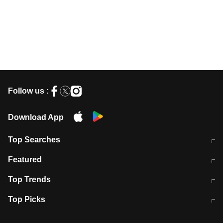
Follow us :
Download App
Top Searches
मुंबई में लगे 'जेन जी' के पोस्टर, लिखा- 'मैं
मानसून में वायरल इंफ्केशन से बचाव करेंगी ये
Featured
विद्यार्थियों के साथ हूं
होममेड़ ड्रिंक
10 अगस्त को विधानसभा का घेराव करेंगे
Pune News: प्राइवेट स्कूल में दर्दनाक
Top Trends
छात्र
हादसा
RBI का नया नियम: अब बैंकों को अपनी सभी
जम्मू-श्रीनगर नेशनल हाईवे पर आज वाहनों
Top Picks
शाखाओं में जमा पर देना होगा एकसमान ब्याज
की आवाजाही पूरी तरह ठप
अगले 14 घंटे दिल्ली-यूपी समेत इन राज्यों में
सोशल मीडिया पर वायरल हुई आईआईटी बॉम्बे