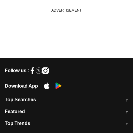
Follow us :
Download App
Top Searches
मुंबई में लगे 'जेन जी' के पोस्टर, लिखा- 'मैं
मानसून में वायरल इंफ्केशन से बचाव करेंगी ये
Featured
विद्यार्थियों के साथ हूं
होममेड़ ड्रिंक
10 अगस्त को विधानसभा का घेराव करेंगे
Pune News: प्राइवेट स्कूल में दर्दनाक
Top Trends
छात्र
हादसा