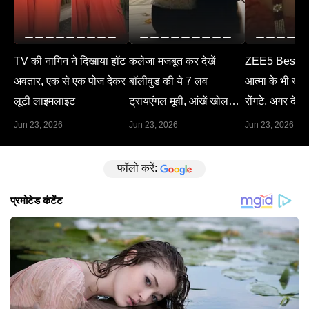
TV की नागिन ने दिखाया हॉट
कलेजा मजबूत कर देखें
ZEE5 Best M
अवतार, एक से एक पोज देकर
बॉलीवुड की ये 7 लव
आत्मा के भी खड़े 
लूटी लाइमलाइट
ट्रायएंगल मूवी, आंखें खोल
रोंगटे, अगर देख 
देगा हर सीन
Jun 23, 2026
Jun 23, 2026
Jun 23, 2026
फॉलो करें: