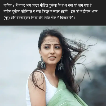
नागिन 7 में नजर आए एक्टर मोहित दुसेजा के हाथ नया शो लग गया है।
मोहित दुसेजा सीरियल ये तेरा फितूर में नजर आएंगे। इस शो में ईशान धवन
(नूर) और देबचंद्रिमा सिंघा रॉय लीड रोल में दिखाई देंगे।