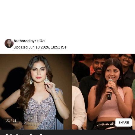
Authored by
:
कविता
Updated
Jun 13 2026, 18:51 IST
01
/
11
SHARE