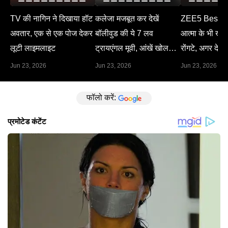
TV की नागिन ने दिखाया हॉट
कलेजा मजबूत कर देखें
ZEE5 Best M
अवतार, एक से एक पोज देकर
बॉलीवुड की ये 7 लव
आत्मा के भी खड़े 
लूटी लाइमलाइट
ट्रायएंगल मूवी, आंखें खोल
रोंगटे, अगर देख 
देगा हर सीन
Jun 23, 2026
Jun 23, 2026
Jun 23, 2026
फॉलो करें: