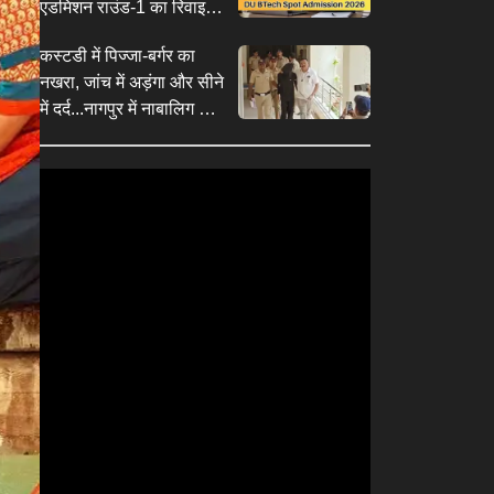
एडमिशन राउंड-1 का रिवाइज्ड
शेड्यूल जारी, जरूरी तारीखें
कस्टडी में पिज्जा-बर्गर का
करें नोट
नखरा, जांच में अड़ंगा और सीने
में दर्द...नागपुर में नाबालिग से
दरिंदगी के रसूखदार आरोपी
का ड्रामा, अस्पताल में भर्ती