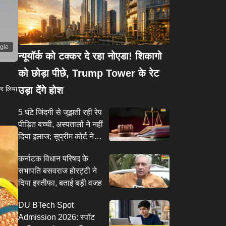
ogle
न्यूयॉर्क को टक्कर दे रहा नोएडा! शिकागो
को छोड़ा पीछे, Trump Tower के रेट
उड़ा देंगे होश
कर लिया
5 घंटे जिंदगी से जूझती रही रेप
पीड़ित बच्ची, अस्पतालों ने नहीं
दिया इलाज; सुप्रीम कोर्ट ने
हॉस्पिटलों पर लिया सख्त
कर्नाटक विधान परिषद के
एक्शन
सभापति बसवराज होरट्टी ने
दिया इस्तीफा, बताई बड़ी वजह
DU BTech Spot
Admission 2026: स्पॉट