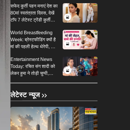
दुनियाभर में पहचान
​सफेद कुर्ती पहन मनाएं देश का
80वां स्वतंत्रता दिवस, देखें
टॉप 7 लेटेस्ट ट्रेंडी कुर्ती
सलवार डिजाइन<em>​
World Breastfeeding
</em>​
Week: ब्रेस्टफीडिंग क्यों है
मां की पहली हेल्थ थेरेपी, जानें
ब्रेस्टफीडिंग के 6 हेल्थ
Entertainment News
बेनिफिट्स
Today: रचित संग शादी को
लेकर हुमा ने तोड़ी चुप्पी,
कंगना ने राहुल गांधी पर दिया
बयान
लेटेस्ट न्यूज