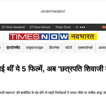
ET Now Swadesh
ET Now Advisor
Times Drive
Health and Me
Mara
न
एंटरटेनमेंट
लाइफस्टाइल
बिजनेस
फोटो
एक्सप्लेनर्स
अध्या
गई थीं ये 5 फिल्में, अब 'छत्रपति शिवा
ाज' की बायोपिक के बंद होने से पहले निर्माताओं ने लास्ट मौके पर शाहिद कपूर को 