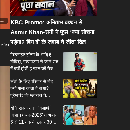
star
KBC Promo: अमिताभ बच्चन से
Aamir Khan-सनी ने पूछा ‘क्या सोचना
पड़ेगा? बिग बी के जवाब ने जीता दिल
ं हमेशा
मिडनाइट इटिंग के आदि हैं
गोविंदा, एक्सपर्ट्स से जानें रात
में क्यों होती है खाने की तेज
क्रेविंग
संतों के लिए परिवार से मोह
क्यों माना जाता है बाधा?
प्रेमानंद जी महाराज ने
समझाया वैराग्य का गहरा अर्थ
योगी सरकार का 'विद्यार्थी
विज्ञान मंथन-2026' अभियान,
6 से 11 तक के छात्र 30
सितंबर तक करा सकेंगे