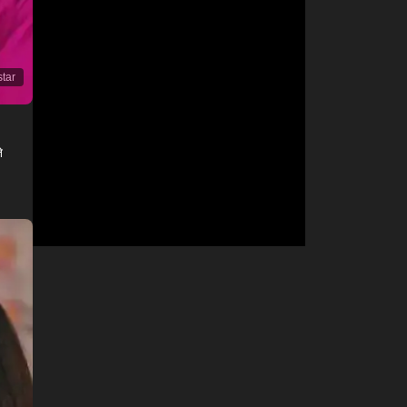
star
े