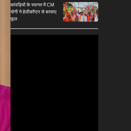
कांवड़ियों के स्वागत में CM
पंजीकरण
योगी ने हेलीकॉप्टर से बरसाए
फूल