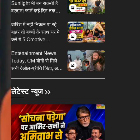
Sunlight भी बन सकती है
वरदान! जानें कई दिन तक
बिना धूप के रहने के नुकसान
बारिश में नहीं निकल पा रहे
बाहर तो बच्चों के साथ घर में
करें ये 5 Creative
Activities, यादगार बनेगा
Entertainment News
वीकेंड
Today: CM योगी से मिले
सनी देओल-प्रीति जिंटा, असम
बाढ़ पीड़ितों की भूमि-अनुपम ने
की मदद
लेटेस्ट न्यूज