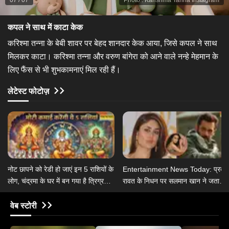
07
/
07
Photo
:
Karishma Tanna Instagram
कपल ने साथ में काटा केक
करिश्मा तन्ना के बेबी शावर पर बेहद शानदार केक आया, जिसे कपल ने साथ
मिलकर काटा। करिश्मा तन्ना और वरुण बांगेरा को आने वाले नन्हे मेहमान के
लिए फैंस से भी शुभकामनाएं मिल रही हैं।
लेटेस्ट फोटोज़
नोट छापने को रेडी हो जाएं इन 5 राशियों के
Entertainment News Today: प्रदीप
लोग, चंद्रमा के घर में बन गया है त्रिग्रही
रावत के निधन पर सलमान खान ने जताया
योग
दुख, संजय लीला भंसाली के साथ काम
करेंगी करीना
वेब स्टोरी