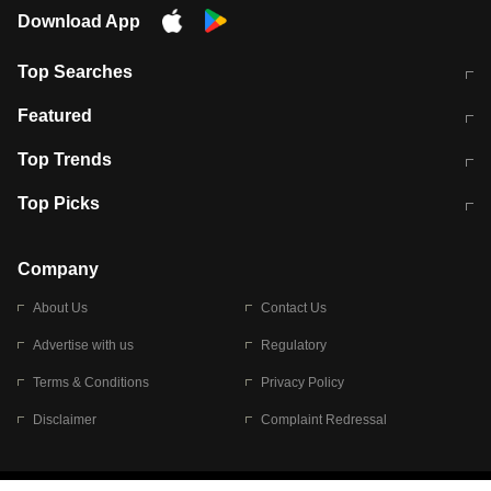
Download App
Top Searches
भरत तिवारी कथित एनकाउंटर मामले में बड़ी
CEC के चुनाव में CJI की भूमिका क्यों नहीं?
Featured
कार्रवाई
स्पेन में प्रवासियों का सैलाब! मोरक्को से
ITR फाइलिंग डेडलाइन चूके तो होंगे हिट
Top Trends
हजारों की घुसपैठ
विकेट
RBI का नया नियम: अब बैंकों को अपनी सभी
जम्मू-श्रीनगर नेशनल हाईवे पर आज वाहनों
Top Picks
शाखाओं में जमा पर देना होगा एकसमान ब्याज
की आवाजाही पूरी तरह ठप
अगले 14 घंटे दिल्ली-यूपी समेत इन राज्यों में
सोशल मीडिया पर वायरल हुई आईआईटी बॉम्बे
बारिश की चेतावनी
के स्टूडेंट की मार्कशीट
Company
About Us
Contact Us
Advertise with us
Regulatory
Terms & Conditions
Privacy Policy
Disclaimer
Complaint Redressal
© 2026 Bennett, Coleman & Company Limited