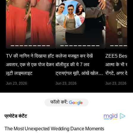
TV की नागिन ने दिखाया हॉट
कलेजा मजबूत कर देखें
ZEE5 Best M
अवतार, एक से एक पोज देकर
बॉलीवुड की ये 7 लव
आत्मा के भी खड़े 
लूटी लाइमलाइट
ट्रायएंगल मूवी, आंखें खोल
रोंगटे, अगर देख 
देगा हर सीन
Jun 23, 2026
Jun 23, 2026
Jun 23, 2026
फॉलो करें: