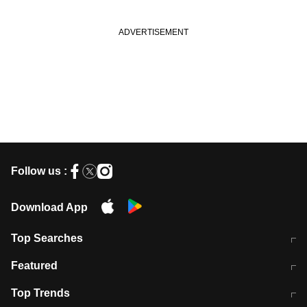
Follow us :
Download App
Top Searches
मुंबई में लगे 'जेन जी' के पोस्टर, लिखा- 'मैं
मानसून में वायरल इंफ्केशन से बचाव करेंगी ये
Featured
विद्यार्थियों के साथ हूं
होममेड़ ड्रिंक
10 अगस्त को विधानसभा का घेराव करेंगे
Pune News: प्राइवेट स्कूल में दर्दनाक
Top Trends
छात्र
हादसा