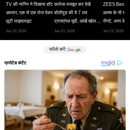
TV की नागिन ने दिखाया हॉट
कलेजा मजबूत कर देखें
ZEE5 Best M
अवतार, एक से एक पोज देकर
बॉलीवुड की ये 7 लव
आत्मा के भी खड़े 
लूटी लाइमलाइट
ट्रायएंगल मूवी, आंखें खोल
रोंगटे, अगर देख 
देगा हर सीन
Jun 23, 2026
Jun 23, 2026
Jun 23, 2026
फॉलो करें: