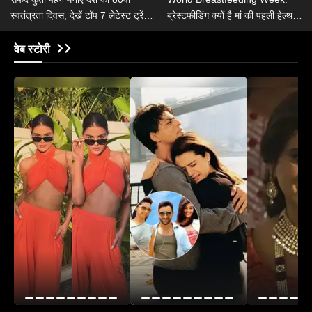
स्वतंत्रता दिवस, देखें टॉप 7 लेटेस्ट ट्रेंडी
ब्रेस्टफीडिंग क्यों है मां की पहली हेल्थ
कुर्ती सलवार डिजाइन<em>​</em>​
थेरेपी, जानें ब्रेस्टफीडिंग के 6 हेल्थ
बेनिफिट्स
वेब स्टोरी