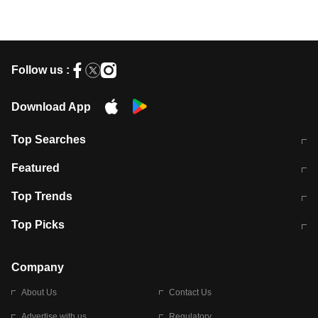
Follow us :
Download App
Top Searches
मुंबई में लगे 'जेन जी' के पोस्टर, लिखा- 'मैं
मानसून में वायरल इंफ्केशन से बचाव करेंगी ये
Featured
विद्यार्थियों के साथ हूं
होममेड़ ड्रिंक
10 अगस्त को विधानसभा का घेराव करेंगे
Pune News: प्राइवेट स्कूल में दर्दनाक
Top Trends
छात्र
हादसा
RBI का नया नियम: अब बैंकों को अपनी सभी
जम्मू-श्रीनगर नेशनल हाईवे पर आज वाहनों
Top Picks
शाखाओं में जमा पर देना होगा एकसमान ब्याज
की आवाजाही पूरी तरह ठप
अगले 14 घंटे दिल्ली-यूपी समेत इन राज्यों में
सोशल मीडिया पर वायरल हुई आईआईटी बॉम्बे
बारिश की चेतावनी
के स्टूडेंट की मार्कशीट
Company
About Us
Contact Us
Advertise with us
Regulatory