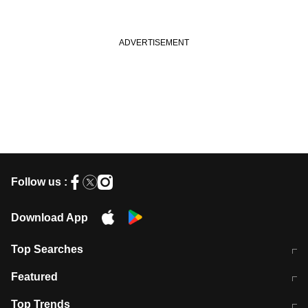
Follow us :
Download App
Top Searches
मुंबई में लगे 'जेन जी' के पोस्टर, लिखा- 'मैं
मानसून में वायरल इंफ्केशन से बचाव करेंगी ये
Featured
विद्यार्थियों के साथ हूं
होममेड़ ड्रिंक
10 अगस्त को विधानसभा का घेराव करेंगे
Pune News: प्राइवेट स्कूल में दर्दनाक
Top Trends