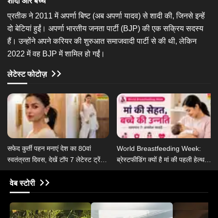
शादी और बच्‍चे
प्रतीक ने 2011 में अपर्णा बिष्ट (अब अपर्णा यादव) से शादी की, जिनसे इन्हें
दो बेटियां हुईं। अपर्णा भारतीय जनता पार्टी (BJP) की एक सक्रिय सदस्य
हैं। उन्होंने अपने करियर की शुरुआत समाजवादी पार्टी से की थी, लेकिन
2022 में वह BJP में शामिल हो गईं।
लेटेस्ट फोटोज़
​सफेद कुर्ती पहन मनाएं देश का 80वां
World Breastfeeding Week:
स्वतंत्रता दिवस, देखें टॉप 7 लेटेस्ट ट्रेंडी
ब्रेस्टफीडिंग क्यों है मां की पहली हेल्थ
कुर्ती सलवार डिजाइन<em>​</em>​
थेरेपी, जानें ब्रेस्टफीडिंग के 6 हेल्थ
बेनिफिट्स
वेब स्टोरी