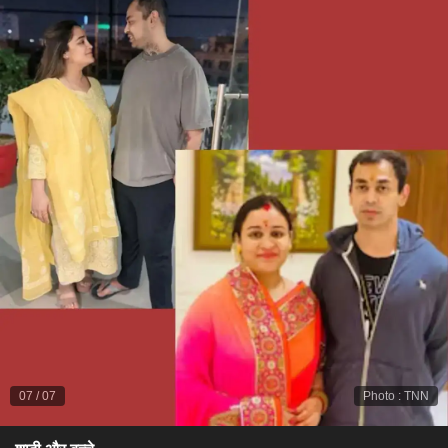
07
/
07
Photo
:
TNN