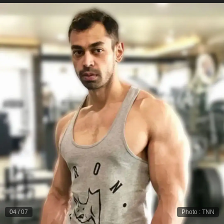
04
/
07
Photo
:
TNN