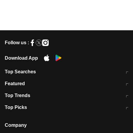
Follow us :
Download App
Top Searches
मुंबई में लगे 'जेन जी' के पोस्टर, लिखा- 'मैं
मानसून में वायरल इंफ्केशन से बचाव करेंगी ये
Featured
विद्यार्थियों के साथ हूं
होममेड़ ड्रिंक
10 अगस्त को विधानसभा का घेराव करेंगे
Pune News: प्राइवेट स्कूल में दर्दनाक
Top Trends
छात्र
हादसा
RBI का नया नियम: अब बैंकों को अपनी सभी
जम्मू-श्रीनगर नेशनल हाईवे पर आज वाहनों
Top Picks
शाखाओं में जमा पर देना होगा एकसमान ब्याज
की आवाजाही पूरी तरह ठप
अगले 14 घंटे दिल्ली-यूपी समेत इन राज्यों में
सोशल मीडिया पर वायरल हुई आईआईटी बॉम्बे
बारिश की चेतावनी
के स्टूडेंट की मार्कशीट
Company